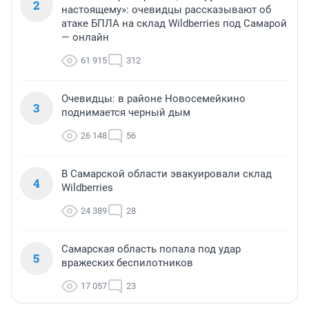
2
настоящему»: очевидцы рассказывают об
атаке БПЛА на склад Wildberries под Самарой
— онлайн
61 915
312
Очевидцы: в районе Новосемейкино
3
поднимается черный дым
26 148
56
В Самарской области эвакуировали склад
4
Wildberries
24 389
28
Самарская область попала под удар
5
вражеских беспилотников
17 057
23