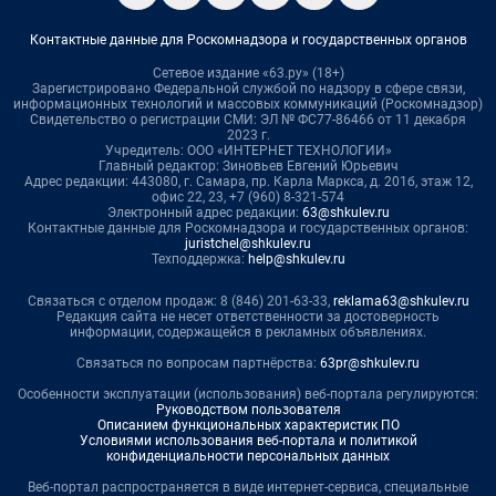
Контактные данные для Роскомнадзора и государственных органов
Сетевое издание «63.ру» (18+)
Зарегистрировано Федеральной службой по надзору в сфере связи,
информационных технологий и массовых коммуникаций (Роскомнадзор)
Свидетельство о регистрации СМИ: ЭЛ № ФС77-86466 от 11 декабря
2023 г.
Учредитель: ООО «ИНТЕРНЕТ ТЕХНОЛОГИИ»
Главный редактор: Зиновьев Евгений Юрьевич
Адрес редакции: 443080, г. Самара, пр. Карла Маркса, д. 201б, этаж 12,
офис 22, 23, +7 (960) 8-321-574
Электронный адрес редакции:
63@shkulev.ru
Контактные данные для Роскомнадзора и государственных органов:
juristchel@shkulev.ru
Техподдержка:
help@shkulev.ru
Связаться с отделом продаж: 8 (846) 201-63-33,
reklama63@shkulev.ru
Редакция сайта не несет ответственности за достоверность
информации, содержащейся в рекламных объявлениях.
Связаться по вопросам партнёрства:
63pr@shkulev.ru
Особенности эксплуатации (использования) веб-портала регулируются:
Руководством пользователя
Описанием функциональных характеристик ПО
Условиями использования веб-портала и политикой
конфиденциальности персональных данных
Веб-портал распространяется в виде интернет-сервиса, специальные