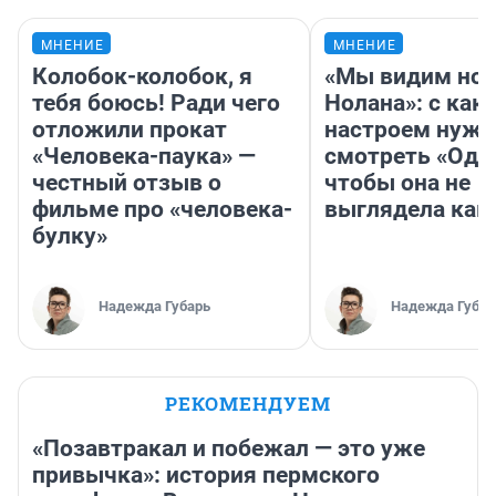
МНЕНИЕ
МНЕНИЕ
Колобок-колобок, я
«Мы видим нов
тебя боюсь! Ради чего
Нолана»: с как
отложили прокат
настроем нужн
«Человека-паука» —
смотреть «Оди
честный отзыв о
чтобы она не
фильме про «человека-
выглядела как
булку»
Надежда Губарь
Надежда Губар
РЕКОМЕНДУЕМ
«Позавтракал и побежал — это уже
привычка»: история пермского