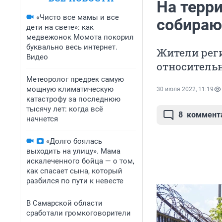
На терр
«Чисто все мамы и все
собираю
дети на свете»: как
медвежонок Момота покорил
буквально весь интернет.
Жители реги
Видео
относитель
Метеоролог предрек самую
мощную климатическую
30 июля 2022, 11:19
катастрофу за последнюю
тысячу лет: когда всё
8
коммент
начнется
«Долго боялась
выходить на улицу». Мама
искалеченного бойца — о том,
как спасает сына, который
разбился по пути к невесте
В Самарской области
сработали громкоговорители