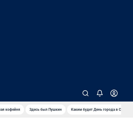
ная кофейня
Здесь был Пушкин
Каким будет День города в Самаре