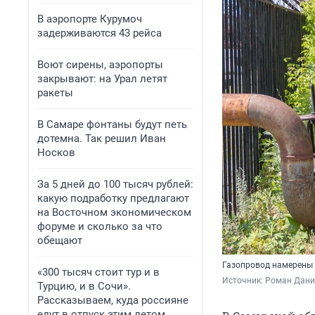
В аэропорте Курумоч
задерживаются 43 рейса
Воют сирены, аэропорты
закрывают: на Урал летят
ракеты
В Самаре фонтаны будут петь
дотемна. Так решил Иван
Носков
За 5 дней до 100 тысяч рублей:
какую подработку предлагают
на Восточном экономическом
форуме и сколько за что
обещают
Газопровод намерены 
«300 тысяч стоит тур и в
Источник: 
Роман Дани
Турцию, и в Сочи».
Рассказываем, куда россияне
едут в отпуск этим летом