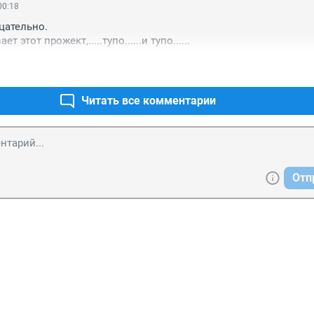
00:18
ательно.

ет этот прожект,.....тупо......и тупо......
Читать все комментарии
Отп