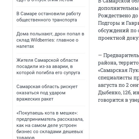
В Самарской об
дополнительные 
В Самаре остановили работу
Рождествено до
общественного транспорта
Подгоры и Гавр
обсуждений по 
Дома полыхают, дрон попал в
проектной док
склад Wildberries: главное о
налетах
— Предваритель
Жителя Самарской области
района, террит
посадили из-за аварии, в
«Самарская Лук
которой погибла его супруга
специалисты пр
августа по 2 се
Самарская область рискует
Дыбенко, 12б, 
оказаться под ударом
вражеских ракет
говорится в ув
«Покупаешь кота в мешке»:
предприниматель рассказала,
как на самом деле устроен
бизнес со складами дешевых
товаров