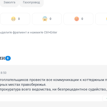
Заволга
Газопровод
0
0
0
ыделите фрагмент и нажмите Ctrl+Enter
ИИ
8
18:50
огоплательщиков провести все коммуникации к коттеджным п
ных местах правобережья.

 прокуратура всего ведомства, ни безпрецедентное судейство,
откроють.