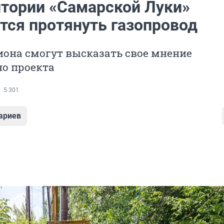
итории «Самарской Луки»
тся протянуть газопровод
она смогут высказать свое мнение
но проекта
5 301
ариев