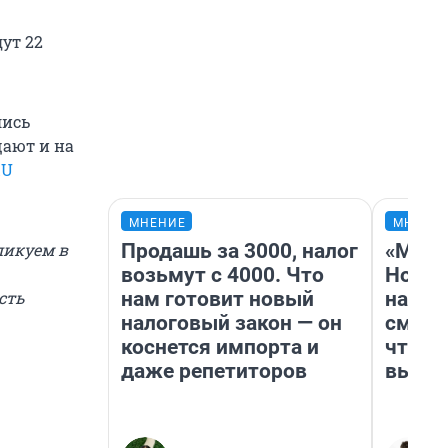
ут 22
лись
щают и на
RU
МНЕНИЕ
МНЕНИ
Продашь за 3000, налог
«Мы в
ликуем в
возьмут с 4000. Что
Нолан
нам готовит новый
настр
сть
налоговый закон — он
смотр
коснется импорта и
чтобы
даже репетиторов
выгля