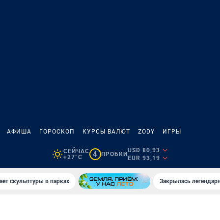
АФИША
ГОРОСКОП
КУРСЫ ВАЛЮТ
ZODY
ИГРЫ
USD 80,93
СЕЙЧАС
4
ПРОБКИ
+27°C
EUR 93,19
ает скульптуры в парках
Закрылась легендар