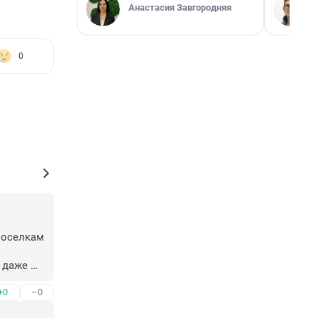
Анастасия Завгородняя
0
оселкам 
 даже 
+0
–0