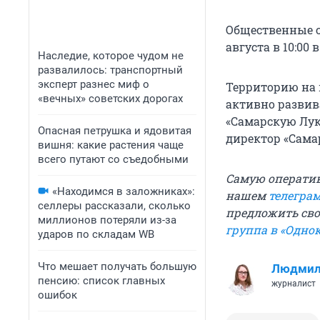
Общественные с
августа в 10:00
Наследие, которое чудом не
развалилось: транспортный
эксперт разнес миф о
Территорию на 
«вечных» советских дорогах
активно развив
«Самарскую Лук
Опасная петрушка и ядовитая
директор «Сама
вишня: какие растения чаще
всего путают со съедобными
Самую операти
«Находимся в заложниках»:
нашем
телегра
селлеры рассказали, сколько
предложить свои
миллионов потеряли из-за
группа в «Одно
ударов по складам WB
Что мешает получать большую
Людмил
пенсию: список главных
журналист
ошибок