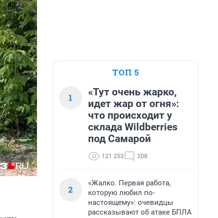
ТОП 5
«Тут очень жарко,
1
идет жар от огня»:
что происходит у
склада Wildberries
под Самарой
121 253
208
«Жалко. Первая работа,
2
которую любил по-
настоящему»: очевидцы
рассказывают об атаке БПЛА