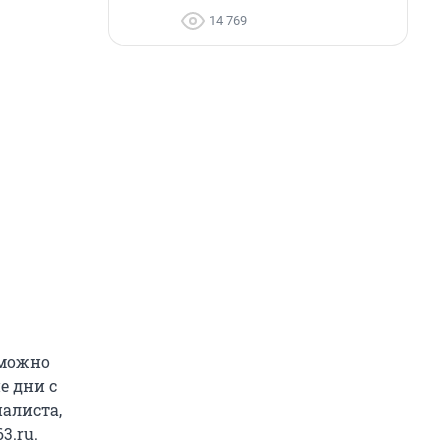
14 769
 можно
е дни с
иалиста,
3.ru.