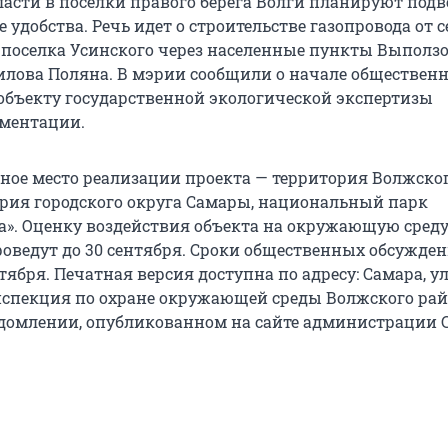
ласти в поселки правого берега Волги планируют подв
удобства. Речь идет о строительстве газопровода от с
 поселка Усинского через населенные пункты Выползо
илова Поляна. В мэрии сообщили о начале обществен
объекту государственной экологической экспертизы
ументации.
ное место реализации проекта — территория Волжско
ория городского округа Самары, национальный парк
а». Оценку воздействия объекта на окружающую сред
оведут до 30 сентября. Сроки общественных обсуждени
нтября. Печатная версия доступна по адресу: Самара, у
инспекция по охране окружающей среды Волжского рай
едомлении, опубликованном на сайте администрации 