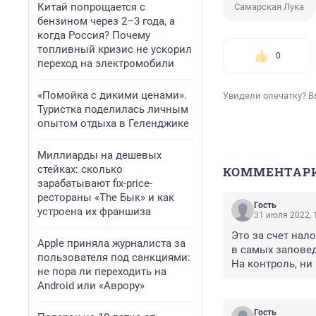
Китай попрощается с
Самарская Лука
бензином через 2–3 года, а
когда Россия? Почему
топливный кризис не ускорил
0
переход на электромобили
«Помойка с дикими ценами».
Увидели опечатку? В
Туристка поделилась личным
опытом отдыха в Геленджике
Миллиарды на дешевых
стейках: сколько
КОММЕНТАР
зарабатывают fix-price-
рестораны «The Бык» и как
Гость
устроена их франшиза
31 июля 2022, 
Это за счет нал
Apple приняла журналиста за
в самых заповед
пользователя под санкциями:
На контроль, ни
не пора ли переходить на
глазки свои не 
Android или «Аврору»
Гость