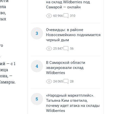
ести
на склад Wildberries под
ела
Самарой — онлайн
во,
60 966
310
ных
Очевидцы: в районе
3
Новосемейкино поднимается
черный дым
го
25 847
56
у
В Самарской области
й — с 1
4
эвакуировали склад
лица
Wildberries
она, —
Самары.
24 065
28
«Народный маркетплейс».
5
Татьяна Ким ответила,
почему идет атака на склады
Wildberries