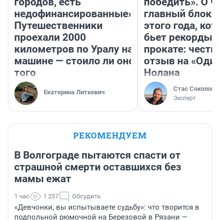
городов, есть
победить». О ч
недофинансированные».
главный блокб
Путешественники
этого года, ко
проехали 2000
бьет рекорды 
километров по Уралу на
прокате: честн
машине — стоило ли оно
отзыв на «Оди
того
Нолана
Стас Соколов
Екатерина Литкевич
Эксперт
РЕКОМЕНДУЕМ
В Волгограде пытаются спасти от
страшной смерти оставшихся без
мамы ежат
1 час
1 257
Обсудить
«Девчонки, вы испытываете судьбу»: что творится в
подпольной рюмочной на Березовой в Рязани —