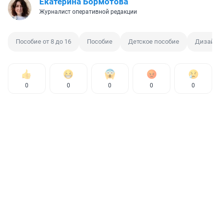
Екатерина Бормотова
Журналист оперативной редакции
Пособие от 8 до 16
Пособие
Детское пособие
Дизайн 
0
0
0
0
0