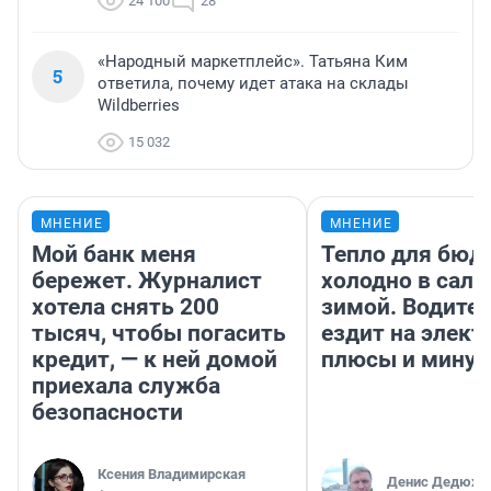
24 100
28
«Народный маркетплейс». Татьяна Ким
5
ответила, почему идет атака на склады
Wildberries
15 032
МНЕНИЕ
МНЕНИЕ
Мой банк меня
Тепло для бюд
бережет. Журналист
холодно в сало
хотела снять 200
зимой. Водител
тысяч, чтобы погасить
ездит на элект
кредит, — к ней домой
плюсы и мину
приехала служба
безопасности
Ксения Владимирская
Денис Дедюхи