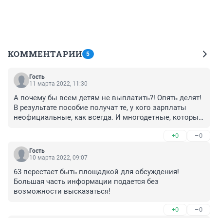
КОММЕНТАРИИ
5
Гость
11 марта 2022, 11:30
А почему бы всем детям не выплатить?! Опять делят! 
В результате пособие получат те, у кого зарплаты 
неофициальные, как всегда. И многодетные, которые 
не работают. А кто работает и честно платит налоги 
+0
–0
государству, у тех дети опять в пролете, потому что 
получается на семью на 2 копейки больше 
Гость
прожиточного минимума!
10 марта 2022, 09:07
63 перестает быть площадкой для обсуждения! 
Большая часть информации подается без 
возможности высказаться!
+0
–0