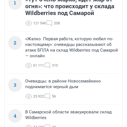
1
огня»: что происходит у склада
Wildberries под Самарой
121 546
208
«Жалко. Первая работа, которую любил по-
2
настоящему»: очевидцы рассказывают об
атаке БПЛА на склад Wildberries под Самарой
— онлайн
61 111
310
Очевидцы: в районе Новосемейкино
3
поднимается черный дым
25 922
56
В Самарской области эвакуировали склад
4
Wildberries