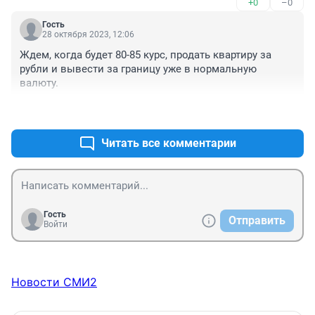
+0
–0
посмотреть. 

Эта прибыль в руках дюжины компаний, на доллары 
Гость
около 10трилинов получается))) 

28 октября 2023, 12:06
Так, что с такими доходами, можно завтра сделать 
Ждем, когда будет 80-85 курс, продать квартиру за 
рубль дороже доллара)! 

рубли и вывести за границу уже в нормальную 
Если по 100держат значит, так надо. 

валюту.
Но поверьте ни кто рубль валить не будет, это может 
другим более важным задачам.
+0
–0
Читать все комментарии
Гость
Отправить
Войти
Новости СМИ2