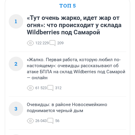
ТОП 5
«Тут очень жарко, идет жар от
1
огня»: что происходит у склада
Wildberries под Самарой
122 229
209
«Жалко. Первая работа, которую любил по-
2
настоящему»: очевидцы рассказывают об
атаке БПЛА на склад Wildberries под Самарой
— онлайн
61 523
312
Очевидцы: в районе Новосемейкино
3
поднимается черный дым
26 043
56