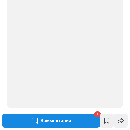
Веб-портал распространяется в виде интернет-сервиса, специальные
действия по установке на стороне пользователя не требуются
Политика использования cookies
Рекомендательные системы
Пользовательское соглашение сервиса «Подписка без баннерной
рекламы»
© ООО «Интернет Технологии»
1
Комментарии