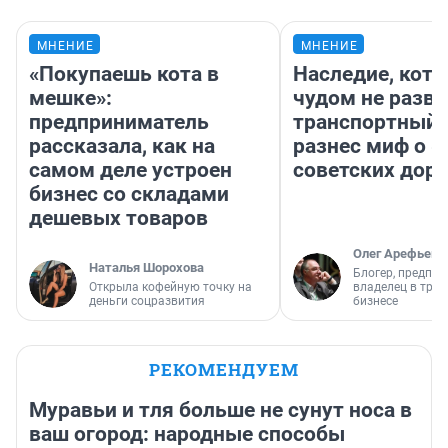
МНЕНИЕ
МНЕНИЕ
«Покупаешь кота в
Наследие, кото
мешке»:
чудом не разва
предприниматель
транспортный 
рассказала, как на
разнес миф о 
самом деле устроен
советских доро
бизнес со складами
дешевых товаров
Олег Арефьев
Наталья Шорохова
Блогер, предпри
Открыла кофейную точку на
владелец в тра
деньги соцразвития
бизнесе
РЕКОМЕНДУЕМ
Муравьи и тля больше не сунут носа в
ваш огород: народные способы