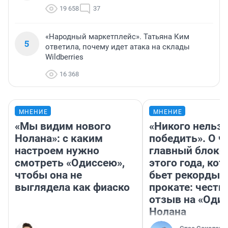
19 658
37
«Народный маркетплейс». Татьяна Ким
5
ответила, почему идет атака на склады
Wildberries
16 368
МНЕНИЕ
МНЕНИЕ
«Мы видим нового
«Никого нельз
Нолана»: с каким
победить». О ч
настроем нужно
главный блокб
смотреть «Одиссею»,
этого года, ко
чтобы она не
бьет рекорды 
выглядела как фиаско
прокате: честн
отзыв на «Оди
Нолана