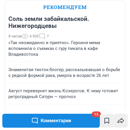
РЕКОМЕНДУЕМ
Соль земли забайкальской.
Нижегородцевы
8 часов
6 920
7
«Так неожиданно и приятно». Героиня мема
вспомнила о съемках с гуру пикапа в кафе
Владивостока
Знаменитая тикток-блогер, рассказывавшая о борьбе
с редкой формой рака, умерла в возрасте 26 лет
Август перевернет жизнь Козерогов. К чему готовит
ретроградный Сатурн — прогноз
«Сыночки-корзиночки» заполонили Екатеринбург:
12
почему уральские парни массово оставили жен без
Комментарии
цветов