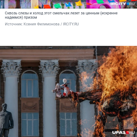
Сквозь слезы и холод этот смельчак лезет за ценным (искренне
надеемся) призом
Источник: 
Ксения Филимонова / IRCITY.RU