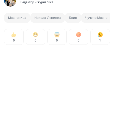
Редактор и журналист
Масленица
Никола-Ленивец
Блин
Чучело Маслени
0
0
0
0
1