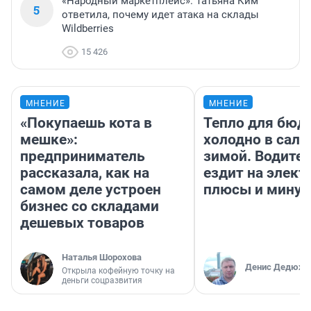
«Народный маркетплейс». Татьяна Ким
5
ответила, почему идет атака на склады
Wildberries
15 426
МНЕНИЕ
МНЕНИЕ
«Покупаешь кота в
Тепло для бюд
мешке»:
холодно в сало
предприниматель
зимой. Водител
рассказала, как на
ездит на элект
самом деле устроен
плюсы и мину
бизнес со складами
дешевых товаров
Наталья Шорохова
Денис Дедюхи
Открыла кофейную точку на
деньги соцразвития