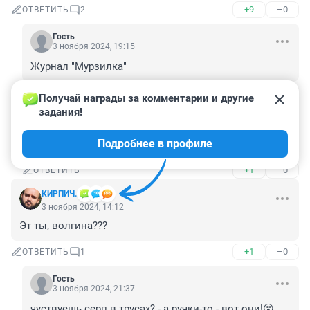
+9
–0
ОТВЕТИТЬ
2
Гость
3 ноября 2024, 19:15
Журнал "Мурзилка"
+2
–0
ОТВЕТИТЬ
Получай награды за комментарии и другие 
задания!
Гость
3 ноября 2024, 21:31
Подробнее в профиле
ой, а то мы были высокого мнения
+1
–0
ОТВЕТИТЬ
КИРПИЧ.
3 ноября 2024, 14:12
Эт ты, волгина???
+1
–0
ОТВЕТИТЬ
1
Гость
3 ноября 2024, 21:37
чуствуешь серп в трусах? - а ручки-то - вот они!😵