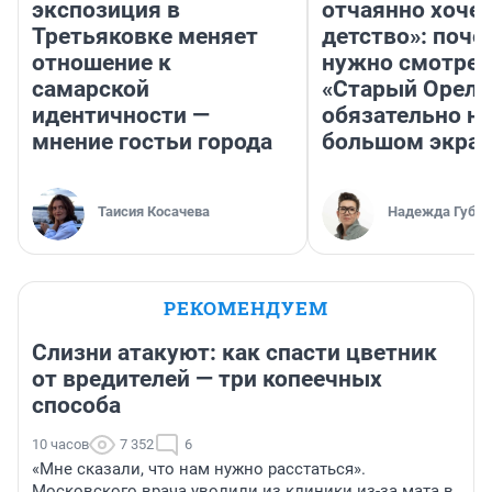
экспозиция в
отчаянно хочет
Третьяковке меняет
детство»: поче
отношение к
нужно смотрет
самарской
«Старый Орел»
идентичности —
обязательно на
мнение гостьи города
большом экра
Таисия Косачева
Надежда Губар
РЕКОМЕНДУЕМ
Слизни атакуют: как спасти цветник
от вредителей — три копеечных
способа
10 часов
7 352
6
«Мне сказали, что нам нужно расстаться».
Московского врача уволили из клиники из-за мата в