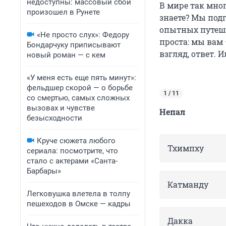
недоступны: массовый сбой
В мире так мно
произошел в Рунете
знаете? Мы под
опытных путеше
«Не просто слух»: Федору
проста: мы вам
Бондарчуку приписывают
взгляд, ответ. 
новый роман — с кем
«У меня есть еще пять минут»:
фельдшер скорой — о борьбе
1 / 11
со смертью, самых сложных
вызовах и чувстве
Непал
безысходности
Круче сюжета любого
Тхимпху
сериала: посмотрите, что
стало с актерами «Санта-
Барбары»
Катманду
Легковушка влетела в толпу
пешеходов в Омске — кадры
Дакка