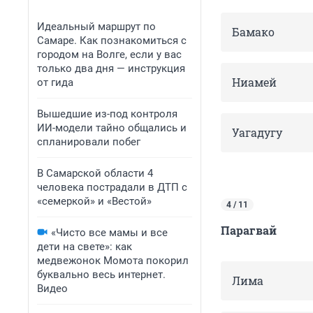
Идеальный маршрут по
Бамако
Самаре. Как познакомиться с
городом на Волге, если у вас
только два дня — инструкция
Ниамей
от гида
Вышедшие из-под контроля
ИИ-модели тайно общались и
Уагадугу
спланировали побег
В Самарской области 4
человека пострадали в ДТП с
«семеркой» и «Вестой»
4 / 11
Парагвай
«Чисто все мамы и все
дети на свете»: как
медвежонок Момота покорил
буквально весь интернет.
Лима
Видео