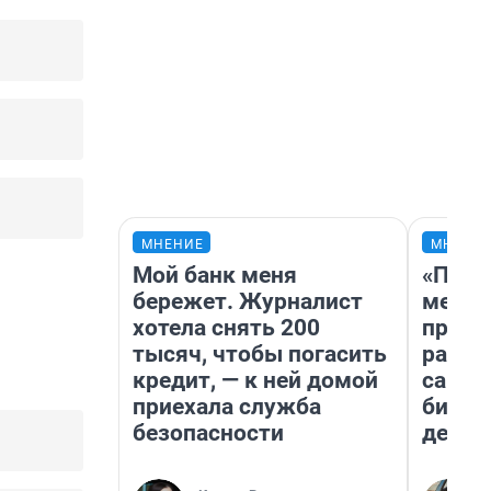
МНЕНИЕ
МНЕНИ
Мой банк меня
«Поку
бережет. Журналист
мешке
хотела снять 200
предп
тысяч, чтобы погасить
расска
кредит, — к ней домой
самом
приехала служба
бизне
безопасности
дешев