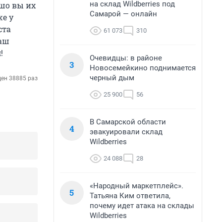
на склад Wildberries под
ошо вы их
Самарой — онлайн
же у
ста
61 073
310
ваш
!
Очевидцы: в районе
3
Новосемейкино поднимается
черный дым
ен 38885 раз
25 900
56
В Самарской области
4
эвакуировали склад
Wildberries
24 088
28
«Народный маркетплейс».
5
Татьяна Ким ответила,
почему идет атака на склады
Wildberries