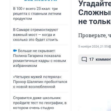
Угадайте
В 100 г всего 23 ккал: три
Сложный 
рецепта с главным летним
продуктом
не толь
В Самаре отремонтируют
Проверьте, 
важный мост — когда и
сколько это будет стоить
5 ноября 2024, 21:55
Больше не скрывает:
Полина Гагарина показала
17
коммен
романтичные кадры с новым
избранником
«Четырех мужей потеряла»:
Прохор Шаляпин проболтался
о новой возлюбленной
Справится даже школьник:
пройдите тест по географии, в
котором очень стыдно