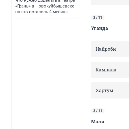
Что нужно доделать в театре
«Грань» в Новокуйбышевске —
на это осталось 4 месяца
2 / 11
Уганда
Найроби
Кампала
Хартум
3 / 11
Мали