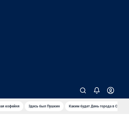
ная кофейня
Здесь был Пушкин
Каким будет День города в Самаре