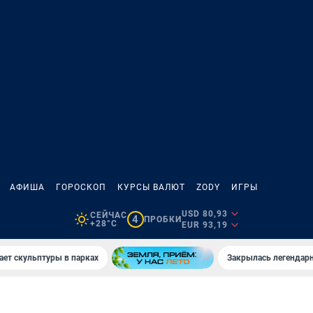
АФИША
ГОРОСКОП
КУРСЫ ВАЛЮТ
ZODY
ИГРЫ
USD 80,93
СЕЙЧАС
4
ПРОБКИ
+28°C
EUR 93,19
ает скульптуры в парках
Закрылась легендар