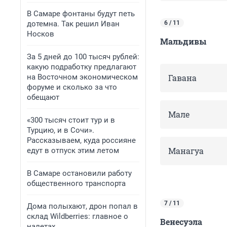
В Самаре фонтаны будут петь
дотемна. Так решил Иван
6 / 11
Носков
Мальдивы
За 5 дней до 100 тысяч рублей:
какую подработку предлагают
на Восточном экономическом
Гавана
форуме и сколько за что
обещают
Мале
«300 тысяч стоит тур и в
Турцию, и в Сочи».
Рассказываем, куда россияне
Манагуа
едут в отпуск этим летом
В Самаре остановили работу
общественного транспорта
7 / 11
Дома полыхают, дрон попал в
склад Wildberries: главное о
Венесуэла
налетах