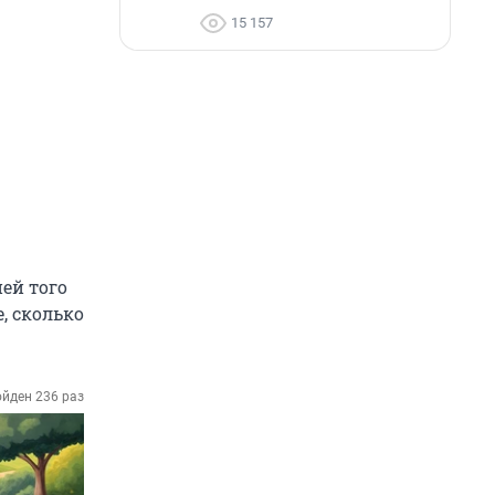
15 157
ей того
, сколько
йден 236 раз