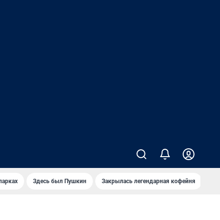
парках
Здесь был Пушкин
Закрылась легендарная кофейня
Ка