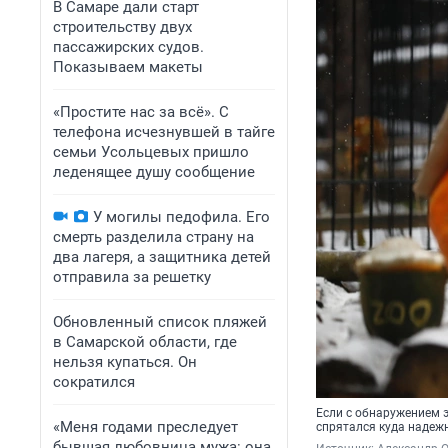
В Самаре дали старт
строительству двух
пассажирских судов.
Показываем макеты
«Простите нас за всё». С
телефона исчезнувшей в тайге
семьи Усольцевых пришло
леденящее душу сообщение
У могилы педофила. Его
смерть разделила страну на
два лагеря, а защитника детей
отправила за решетку
Обновленный список пляжей
в Самарской области, где
нельзя купаться. Он
сократился
Если с обнаружением эт
«Меня годами преследует
спрятался куда надеж
бывшая любовница мужа: она