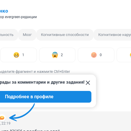
нко
ор evergreen-редакции
льность
Мозг
Когнитивные способности
Когнитивное нар
1
2
0
ыделите фрагмент и нажмите Ctrl+Enter
рады за комментарии и другие задания!
Подробнее в профиле
ИИ
6
, 22:19