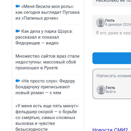
Несколько не то,
«Меня бесила моя роль»:
как сегодня выглядит Пуговка
из «Папиных дочек»
Гость
8 декабря 2024
Как дела у парка Щорса:
Я его даже в кру
рассказал и показал
Федорищев — видео
Множество сайтов враз стали
недоступны: массовый сбой
произошел в Рунете
«Не просто слух»: Федору
Бондарчуку приписывают
Гость
Войти
новый роман — с кем
«У меня есть еще пять минут»:
фельдшер скорой — о борьбе
со смертью, самых сложных
вызовах и чувстве
безысходности
Новости СМИ2