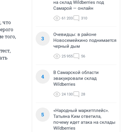
на склад Wildberries под
Самарой — онлайн
61 203
310
, что
ерого
Очевидцы: в районе
е того,
3
Новосемейкино поднимается
черный дым
ест,
25 955
56
ать
В Самарской области
4
эвакуировали склад
Wildberries
24 130
28
«Народный маркетплейс».
5
Татьяна Ким ответила,
почему идет атака на склады
Wildberries