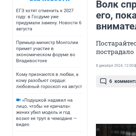
Волк спр
ЕГЭ хотят отменить к 2027
его, пок
году: в Госдуме уже
придумали замену. Новости 6
внимате
августа
Постарайтес
Премьер‑министр Монголии
примет участие в
пострадало
экономическом форуме во
Владивостоке
8 декабря 2024, 12:00
Кому признаются в любви, а
кому разобьют сердце:
6
коммент
любовный гороскоп на август
«Подушкой надавил на
лицо, чтобы не кричала»:
жених убил модель и год
возил ее труп в чемодане —
видео