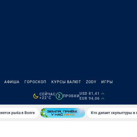
АФИША
ГОРОСКОП
КУРСЫ ВАЛЮТ
ZODY
ИГРЫ
USD 81,41
СЕЙЧАС
2
ПРОБКИ
+22°C
EUR 94,06
яется рыба в Волге
Кто делает скульптуры в 