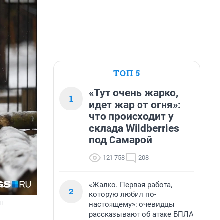
ТОП 5
«Тут очень жарко,
1
идет жар от огня»:
что происходит у
склада Wildberries
под Самарой
121 758
208
«Жалко. Первая работа,
2
которую любил по-
он
настоящему»: очевидцы
рассказывают об атаке БПЛА