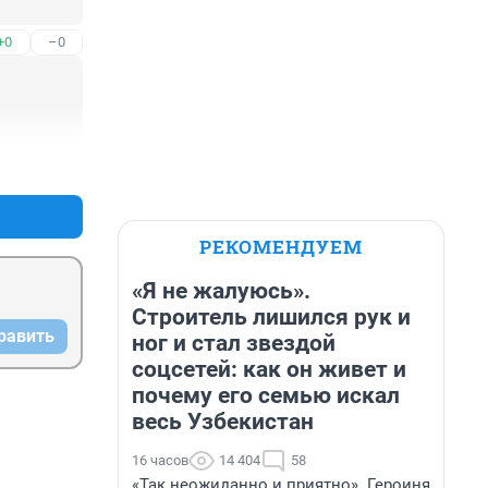
+0
–0
+1
–1
РЕКОМЕНДУЕМ
«Я не жалуюсь».
Строитель лишился рук и
равить
ног и стал звездой
соцсетей: как он живет и
почему его семью искал
весь Узбекистан
16 часов
14 404
58
«Так неожиданно и приятно». Героиня