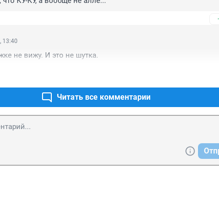
 что КУ-КУ, а вообще не аллё...
, 13:40
жке не вижу. И это не шутка.
Читать все комментарии
Отп