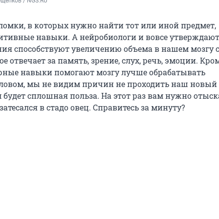
Ощепков / NGS.RU
оломки, в которых нужно найти тот или иной предмет,
тивные навыки. А нейробиологи и вовсе утверждают
ния способствуют увеличению объема в нашем мозгу с
е отвечает за память, зрение, слух, речь, эмоции. Кром
рные навыки помогают мозгу лучше обрабатывать
овом, мы не видим причин не проходить наш новый т
м будет сплошная польза. На этот раз вам нужно отыск
затесался в стадо овец. Справитесь за минуту?