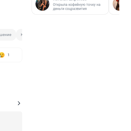
Открыла кофейную точку на
деньги соцразвития
ушение
Когнитивные функции мозга
Развлечение
1