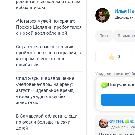
романтичные кадры с новым
избранником
Илья Не
Шеф-редакт
«Четырех мужей потеряла»:
Прохор Шаляпин проболтался
о новой возлюбленной
Тест
Внимате
Справится даже школьник:
пройдите тест по географии, в
0
котором очень стыдно
ошибиться
Увидели опечатку? В
Спад жары и возвращение
«Человека-ядра» на арену:
Получай наг
август — идеальное время,
чтобы увидеть шоу без
животных
КОММЕНТАР
В Самарской области клещи
покусали больше тысячи
КИРПИЧ.
9 декабря 2024
детей