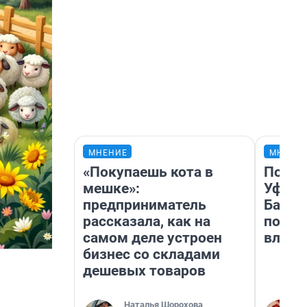
МНЕНИЕ
МНЕНИ
«Покупаешь кота в
Почем
мешке»:
Уфы: 
предприниматель
Башки
рассказала, как на
побыв
самом деле устроен
влюби
бизнес со складами
дешевых товаров
Наталья Шорохова