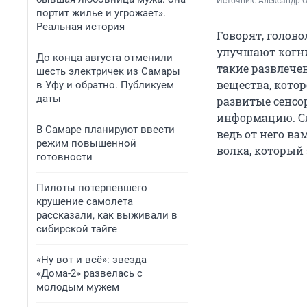
Источник: 
Александр 
портит жилье и угрожает».
Реальная история
Говорят, голов
улучшают когни
До конца августа отменили
такие развлече
шесть электричек из Самары
вещества, которо
в Уфу и обратно. Публикуем
даты
развитые сенсо
информацию. Сл
В Самаре планируют ввести
ведь от него ва
режим повышенной
волка, который 
готовности
Пилоты потерпевшего
крушение самолета
рассказали, как выживали в
сибирской тайге
«Ну вот и всё»: звезда
«Дома-2» развелась с
молодым мужем