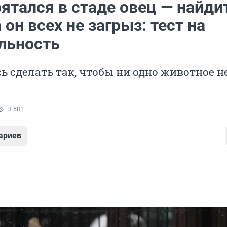
ятался в стаде овец — найди
а он всех не загрыз: тест на
льность
ь сделать так, чтобы ни одно животное н
3 581
ариев