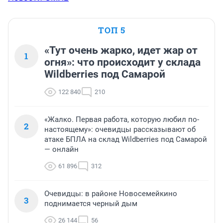
ТОП 5
«Тут очень жарко, идет жар от
1
огня»: что происходит у склада
Wildberries под Самарой
122 840
210
«Жалко. Первая работа, которую любил по-
2
настоящему»: очевидцы рассказывают об
атаке БПЛА на склад Wildberries под Самарой
— онлайн
61 896
312
Очевидцы: в районе Новосемейкино
3
поднимается черный дым
26 144
56