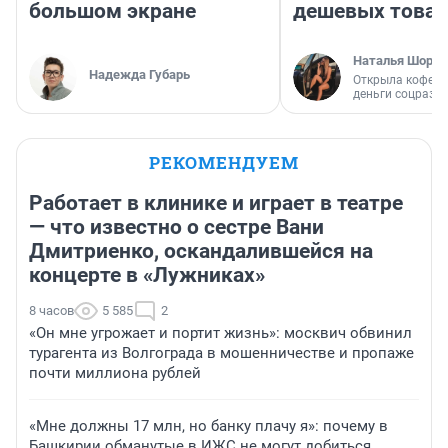
большом экране
дешевых това
Наталья Шорох
Надежда Губарь
Открыла кофейн
деньги соцразв
РЕКОМЕНДУЕМ
Работает в клинике и играет в театре
— что известно о сестре Вани
Дмитриенко, оскандалившейся на
концерте в «Лужниках»
8 часов
5 585
2
«Он мне угрожает и портит жизнь»: москвич обвинил
турагента из Волгограда в мошенничестве и пропаже
почти миллиона рублей
«Мне должны 17 млн, но банку плачу я»: почему в
Башкирии обманутые в ИЖС не могут добиться