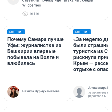
ответила, почему идет атака на склады
Wildberries
16 116
МНЕНИЕ
МНЕНИЕ
Почему Самара лучше
«За неделю две
Уфы: журналистка из
были страшные
Башкирии впервые
туристка из С
побывала на Волге и
рискнула приех
влюбилась
Крым — расска
отдыхе с опас
Александра Ис
Назифа Нурмухаметова
заместитель гл
редактора 63.RU