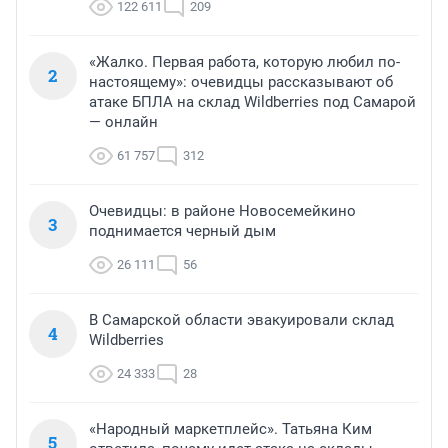
122 611
209
«Жалко. Первая работа, которую любил по-
2
настоящему»: очевидцы рассказывают об
атаке БПЛА на склад Wildberries под Самарой
— онлайн
61 757
312
Очевидцы: в районе Новосемейкино
3
поднимается черный дым
26 111
56
В Самарской области эвакуировали склад
4
Wildberries
24 333
28
«Народный маркетплейс». Татьяна Ким
5