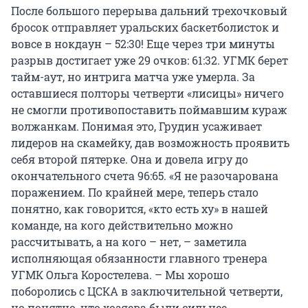
После большого перерыва дальний трехочковый
бросок отправляет уральских баскетболисток и
вовсе в нокдаун – 52:30! Еще через три минуты
разрыв достигает уже 29 очков: 61:32. УГМК берет
тайм-аут, но интрига матча уже умерла. За
оставшиеся полторы четверти «лисицы» ничего
не смогли противопоставить поймавшим кураж
волжанкам. Понимая это, Грудин усаживает
лидеров на скамейку, дав возможность проявить
себя второй пятерке. Она и довела игру до
окончательного счета 96:65. «Я не разочарована
поражением. По крайней мере, теперь стало
понятно, как говорится, «кто есть ху» в нашей
команде, на кого действительно можно
рассчитывать, а на кого – нет, – заметила
исполняющая обязанности главного тренера
УГМК Ольга Коростелева. – Мы хорошо
поборолись с ЦСКА в заключительной четверти,
но понятно, что хозяева были сильнее.