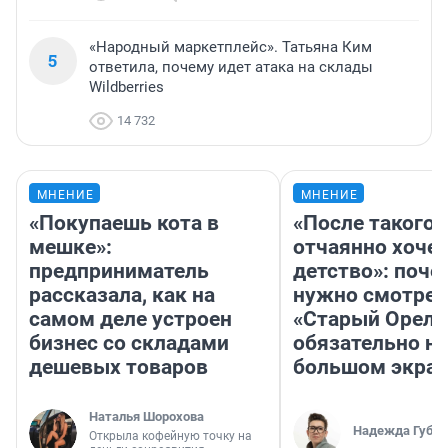
«Народный маркетплейс». Татьяна Ким
5
ответила, почему идет атака на склады
Wildberries
14 732
МНЕНИЕ
МНЕНИЕ
«Покупаешь кота в
«После такого 
мешке»:
отчаянно хочет
предприниматель
детство»: поче
рассказала, как на
нужно смотрет
самом деле устроен
«Старый Орел»
бизнес со складами
обязательно на
дешевых товаров
большом экра
Наталья Шорохова
Надежда Губар
Открыла кофейную точку на