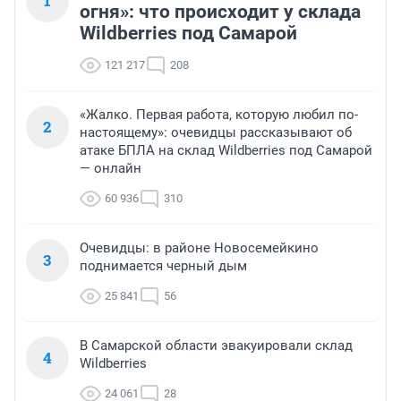
1
огня»: что происходит у склада
Wildberries под Самарой
121 217
208
«Жалко. Первая работа, которую любил по-
2
настоящему»: очевидцы рассказывают об
атаке БПЛА на склад Wildberries под Самарой
— онлайн
60 936
310
Очевидцы: в районе Новосемейкино
3
поднимается черный дым
25 841
56
В Самарской области эвакуировали склад
4
Wildberries
24 061
28