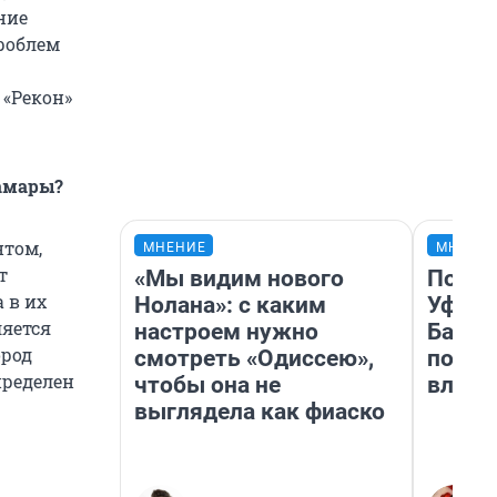
ние
проблем
 «Рекон»
Самары?
нтом,
МНЕНИЕ
МНЕНИ
т
«Мы видим нового
Почем
 в их
Нолана»: с каким
Уфы: 
ляется
настроем нужно
Башки
ород
смотреть «Одиссею»,
побыв
пределен
чтобы она не
влюби
выглядела как фиаско