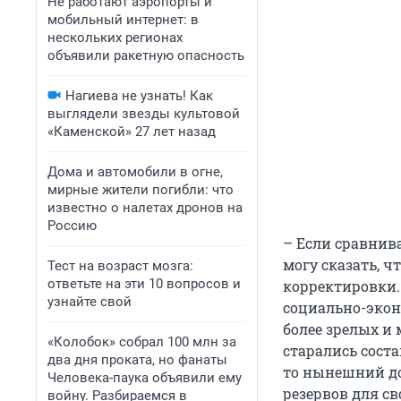
Не работают аэропорты и
мобильный интернет: в
нескольких регионах
объявили ракетную опасность
Нагиева не узнать! Как
выглядели звезды культовой
«Каменской» 27 лет назад
Дома и автомобили в огне,
мирные жители погибли: что
известно о налетах дронов на
Россию
– Если сравнива
могу сказать, 
Тест на возраст мозга:
ответьте на эти 10 вопросов и
корректировки. 
узнайте свой
социально-экон
более зрелых и
«Колобок» собрал 100 млн за
старались соста
два дня проката, но фанаты
то нынешний до
Человека-паука объявили ему
резервов для св
войну. Разбираемся в