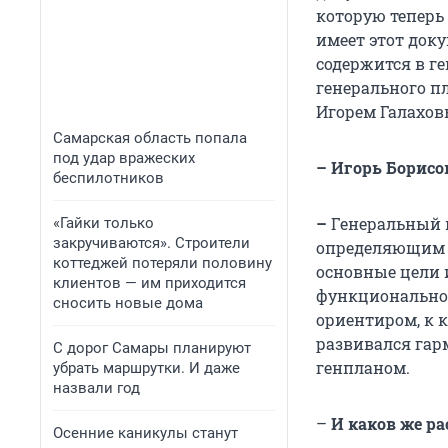
которую теперь 
имеет этот док
содержится в г
генерального п
Игорем Галахов
Самарская область попала
под удар вражеских
– Игорь Борисо
беспилотников
–
Генеральный п
«Гайки только
закручиваются». Строители
определяющим т
коттеджей потеряли половину
основные цели и
клиентов — им приходится
функциональном
сносить новые дома
ориентиром, к 
развивался гар
С дорог Самары планируют
генпланом.
убрать маршрутки. И даже
назвали год
–
И каков же ра
Осенние каникулы станут