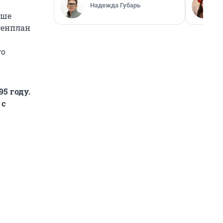
Надежда Губарь
ьше
генплан
го
95 году.
 с