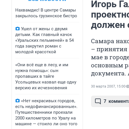
Игорь Га
Нахвамдис! В центре Самары
проектн
закрылось грузинское бистро
должен 
Ушел от жены с двумя
детьми. Как главный качок
Самара нахо
«Уральских пельменей» в 54
года закрутил роман с
– принятия 
молодой красоткой
мае в город
основным р
«Они всё еще в лесу, и им
нужна помощь»: сын
документа. 
пропавших в тайге
Усольцевых назвал еще одну
30 марта 2007, 15:00
версию их исчезновения
«Нет некрасивых городов,
7
коммент
есть недофинансированные».
Путешественники проехали
2000 километров по Уралу на
машине — стоило ли оно того