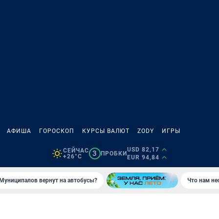
АФИША
ГОРОСКОП
КУРСЫ ВАЛЮТ
ZODY
ИГРЫ
USD 82,17
СЕЙЧАС
3
ПРОБКИ
+26°C
EUR 94,84
Муниципалов вернут на автобусы?
Что нам не