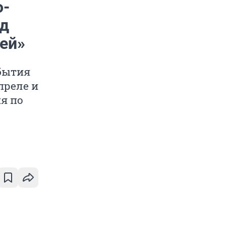
о-
од
ей»
обытия
преле и
я по