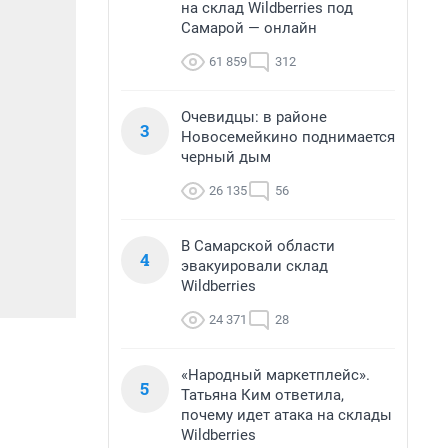
на склад Wildberries под
Самарой — онлайн
61 859
312
Очевидцы: в районе
3
Новосемейкино поднимается
черный дым
26 135
56
В Самарской области
4
эвакуировали склад
Wildberries
24 371
28
«Народный маркетплейс».
5
Татьяна Ким ответила,
почему идет атака на склады
Wildberries