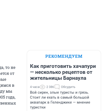
РЕКОМЕНДУЕМ
Как приготовить хачапури
а, то не
— несколько рецептов от
ется от
жительницы Барнаула
вые
димся в
4 часа
2 386
Обсудить
оду мы
Вой сирен, злые туристы и грязь.
05 года,
Стоит ли ехать в самый большой
аквапарк в Геленджике — мнение
твенных
туристки