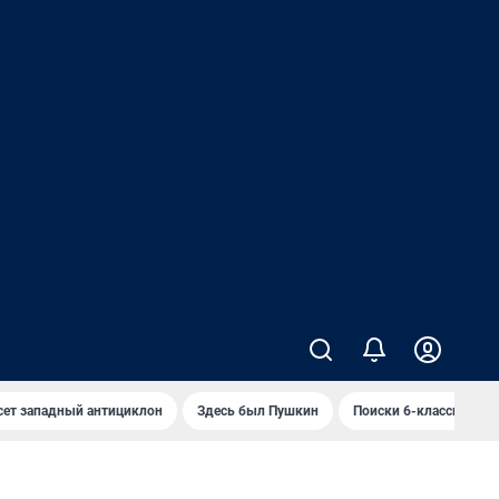
сет западный антициклон
Здесь был Пушкин
Поиски 6-классника 