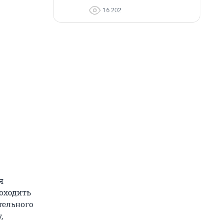
16 202
я
роходить
тельного
,