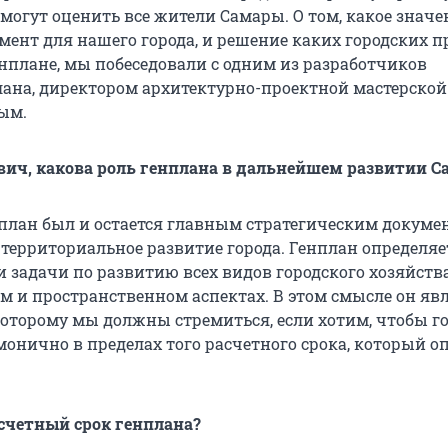
могут оценить все жители Самары. О том, какое значе
умент для нашего города, и решение каких городских 
енплане, мы побеседовали с одним из разработчиков
лана, директором архитектурно-проектной мастерской
ым.
вич, какова роль генплана в дальнейшем развитии 
лан был и остается главным стратегическим докуме
ерриториальное развитие города. Генплан определяе
 задачи по развитию всех видов городского хозяйства
 и пространственном аспектах. В этом смысле он яв
которому мы должны стремиться, если хотим, чтобы г
монично в пределах того расчетного срока, который о
счетный срок генплана?