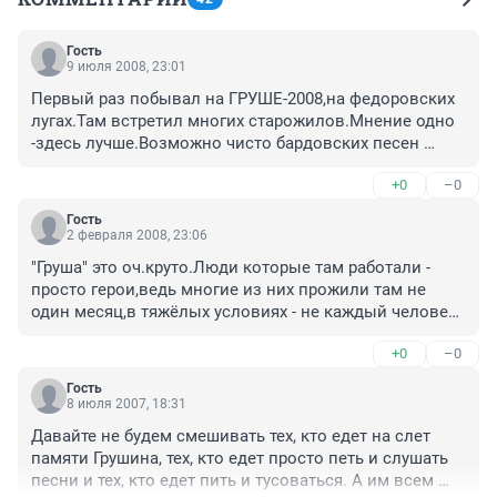
Гость
9 июля 2008, 23:01
Первый раз побывал на ГРУШЕ-2008,на федоровских 
лугах.Там встретил многих старожилов.Мнение одно 
-здесь лучше.Возможно чисто бардовских песен 
маловато,ну и что. зато молодежи больше и 
+0
–0
интереснее , к природе ближе. пьяные были но драк 
не было!Во всяком случаи -я не видел. Мне 
Гость
понравилось и песни возможно и не бардов и стихи 
2 февраля 2008, 23:06
Евтушенко и главное атмосфера.Поеду еще на 
"Груша" это оч.круто.Люди которые там работали - 
федоровские луга.И ,пожалуйста не делайте его 
просто герои,ведь многие из них прожили там не 
круглогодичным!!!
один месяц,в тяжёлых условиях - не каждый человек 
так сможет,тем более что кроме жутких условий там 
+0
–0
ещё была и сильная нервотрёпка!!!!

Гость
Всем "жителям Груши" огромнейший ПРИВЕТ и удачи 
8 июля 2007, 18:31
в след.сезоне!
Давайте не будем смешивать тех, кто едет на слет 
памяти Грушина, тех, кто едет просто петь и слушать 
песни и тех, кто едет пить и тусоваться. А им всем 