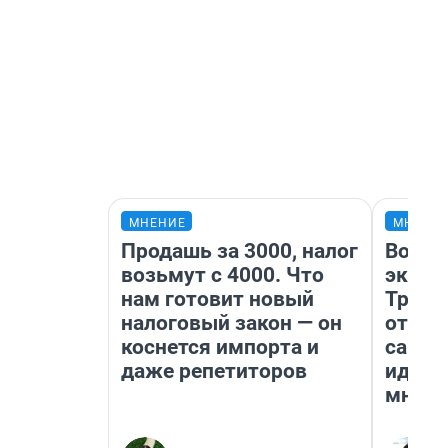
МНЕНИЕ
МНЕНИ
Продашь за 3000, налог
Волга
возьмут с 4000. Что
экспо
нам готовит новый
Треть
налоговый закон — он
отнош
коснется импорта и
самар
даже репетиторов
идент
мнени