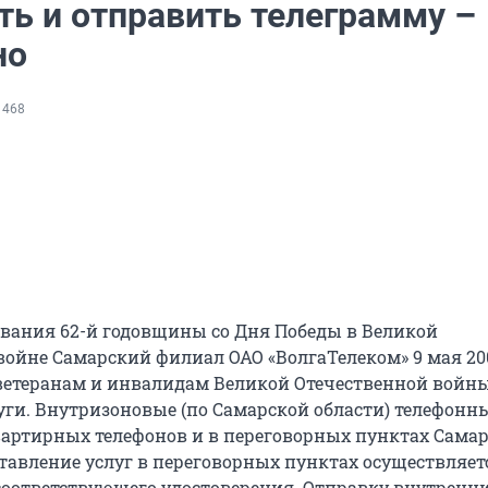
ть и отправить телеграмму –
но
 468
ования 62-й годовщины со Дня Победы в Великой
войне Самарский филиал ОАО «ВолгаТелеком» 9 мая 20
ветеранам и инвалидам Великой Отечественной войн
уги. Внутризоновые (по Самарской области) телефонн
вартирных телефонов и в переговорных пунктах Сама
ставление услуг в переговорных пунктах осуществляет
оответствующего удостоверения. Отправку внутренн