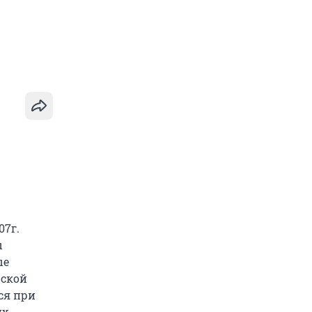
07г.
ы
ые
рской
ся при
их