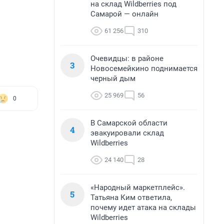
на склад Wildberries под
Самарой — онлайн
61 256
310
Очевидцы: в районе
3
Новосемейкино поднимается
черный дым
25 969
56
0
В Самарской области
4
эвакуировали склад
Wildberries
24 140
28
«Народный маркетплейс».
5
Татьяна Ким ответила,
почему идет атака на склады
Wildberries