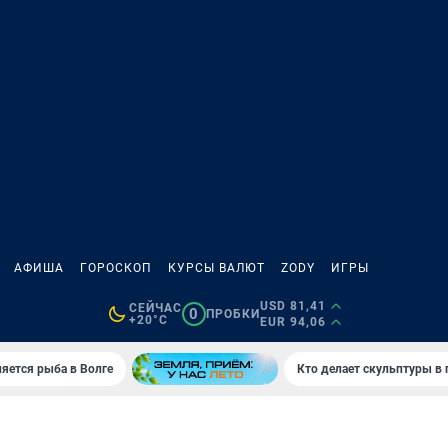
АФИША
ГОРОСКОП
КУРСЫ ВАЛЮТ
ZODY
ИГРЫ
USD 81,41
СЕЙЧАС
0
ПРОБКИ
+20°C
EUR 94,06
яется рыба в Волге
Кто делает скульптуры в 