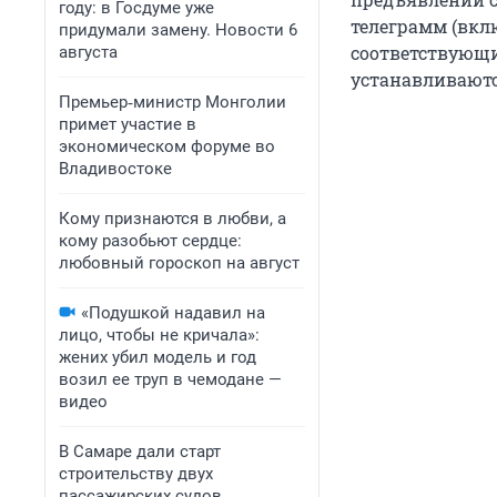
году: в Госдуме уже
телеграмм (вкл
придумали замену. Новости 6
соответствующи
августа
устанавливаютс
Премьер‑министр Монголии
примет участие в
экономическом форуме во
Владивостоке
Кому признаются в любви, а
кому разобьют сердце:
любовный гороскоп на август
«Подушкой надавил на
лицо, чтобы не кричала»:
жених убил модель и год
возил ее труп в чемодане —
видео
В Самаре дали старт
строительству двух
пассажирских судов.