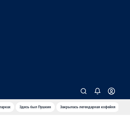
парках
Здесь был Пушкин
Закрылась легендарная кофейня
Ка