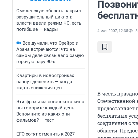
Позвони
Смоленскую область накрыл
бесплат
разрушительный циклон:
власти ввели режим ЧС, есть
погибшие — кадры
4 мая 2007, 12:35
3
Все думали, что Орейро и
Арана встречаются: что на
самом деле связывало самую
горячую пару 90-х
Квартиры в новостройках
начнут дешеветь — когда
ждать снижения цен
В честь праздн
Отечественной 
Эти фразы из советского кино
вы говорите каждый день.
предоставляет 
Вспомните из каких они
бесплатные усл
фильмов? — тест
соединения с к
области. Предо
ЕГЭ хотят отменить к 2027
предъявлении с