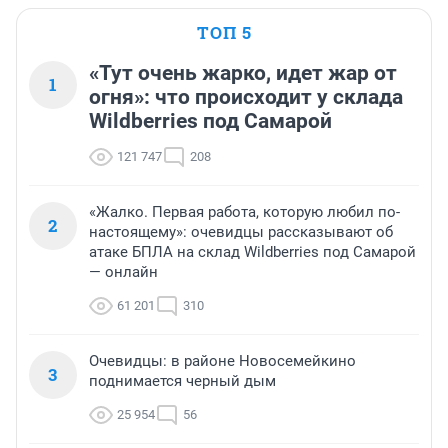
ТОП 5
«Тут очень жарко, идет жар от
1
огня»: что происходит у склада
Wildberries под Самарой
121 747
208
«Жалко. Первая работа, которую любил по-
2
настоящему»: очевидцы рассказывают об
атаке БПЛА на склад Wildberries под Самарой
— онлайн
61 201
310
Очевидцы: в районе Новосемейкино
3
поднимается черный дым
25 954
56