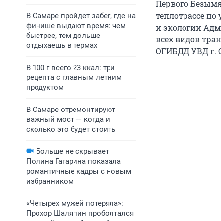
Первого Безымя
теплотрассе по 
В Самаре пройдет забег, где на
финише выдают время: чем
и экологии Адм
быстрее, тем дольше
всех видов тра
отдыхаешь в термах
ОГИБДД УВД г. 
В 100 г всего 23 ккал: три
рецепта с главным летним
продуктом
В Самаре отремонтируют
важный мост — когда и
сколько это будет стоить
Больше не скрывает:
Полина Гагарина показала
романтичные кадры с новым
избранником
«Четырех мужей потеряла»:
Прохор Шаляпин проболтался