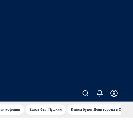
ная кофейня
Здесь был Пушкин
Каким будет День города в Самаре