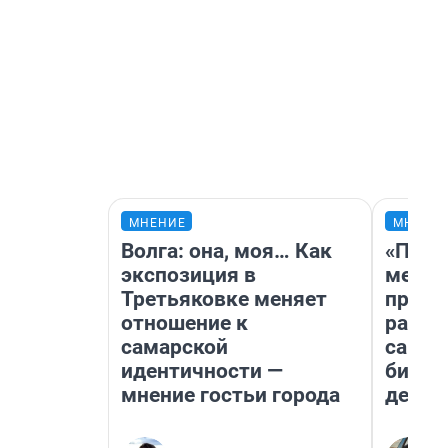
МНЕНИЕ
МНЕНИ
Волга: она, моя… Как
«Поку
экспозиция в
мешке
Третьяковке меняет
предп
отношение к
расска
самарской
самом
идентичности —
бизне
мнение гостьи города
дешев