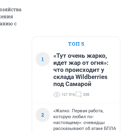
хозяйства
жения
ванию с
ТОП 5
«Тут очень жарко,
1
идет жар от огня»:
что происходит у
склада Wildberries
под Самарой
121 516
208
«Жалко. Первая работа,
2
которую любил по-
настоящему»: очевидцы
рассказывают об атаке БПЛА