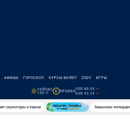
АФИША
ГОРОСКОП
КУРСЫ ВАЛЮТ
ZODY
ИГРЫ
USD 80,93
СЕЙЧАС
6
ПРОБКИ
+26°C
EUR 93,19
ает скульптуры в парках
Закрылась легендар