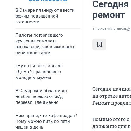
Сегодня
В Самаре планируют ввести
ремонт
режим повышенной
готовности
15 июня 2007, 08:40
Пилоты потерпевшего
крушение самолета
рассказали, как выживали в
сибирской тайге
«Ну вот и всё»: звезда
«Дома-2» развелась с
молодым мужем
Сегодня начина
В Самарской области до
на отрезке авт
ноября перекроют ж/д
переезд. Где именно
Ремонт продлитс
Нам врали, что кофе вреден?
Помимо этого с 
Кому можно пить до пяти
движение для вс
чашек в день