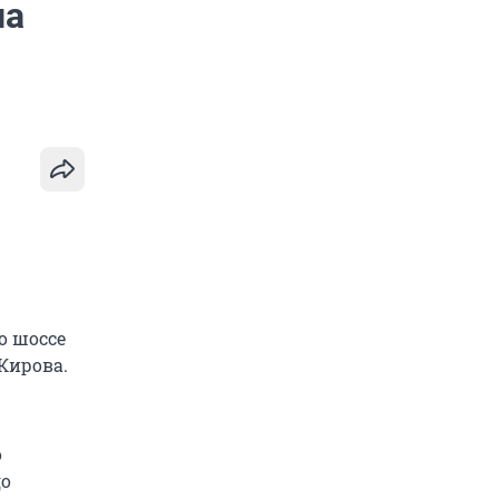
на
о шоссе
Кирова.
о
до