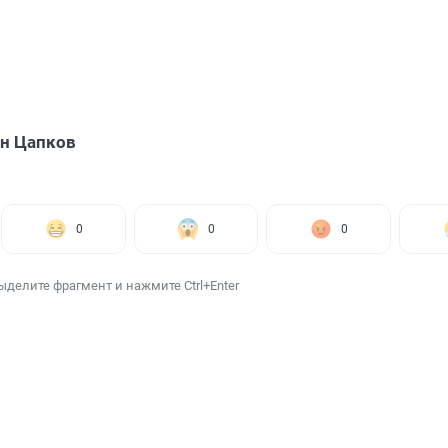
н Цапков
0
0
0
ыделите фрагмент и нажмите Ctrl+Enter