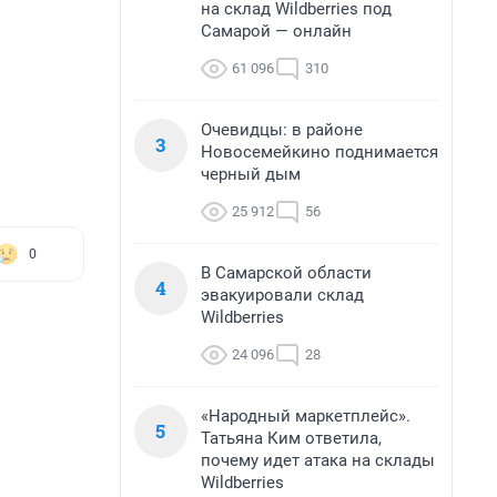
на склад Wildberries под
Самарой — онлайн
61 096
310
Очевидцы: в районе
3
Новосемейкино поднимается
черный дым
25 912
56
0
В Самарской области
4
эвакуировали склад
Wildberries
24 096
28
«Народный маркетплейс».
5
Татьяна Ким ответила,
почему идет атака на склады
Wildberries