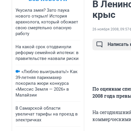
В Ленин
Укусила змея? Зато паука
крыс
нового открыл! История
арахнолога, который обожает
свою смертельно опасную
26 ноября 2008, 09:57
работу
Написать
На какой срок отодвинули
реформу семейной ипотеки: в
правительстве назвали риски
«Люблю выигрывать!» Как
39-летняя парикмахер
покорила жюри конкурса
По оценкам спе
«Миссис Земля — 2026» в
Малайзии
2008 года прев
В Самарской области
На сегодняшний
увеличат тарифы на проезд в
коммерческими
электричках