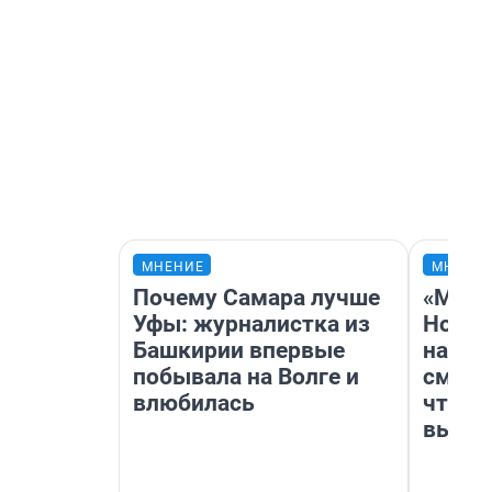
МНЕНИЕ
МНЕНИ
Почему Самара лучше
«Мы в
Уфы: журналистка из
Нолан
Башкирии впервые
настр
побывала на Волге и
смотр
влюбилась
чтобы
выгля