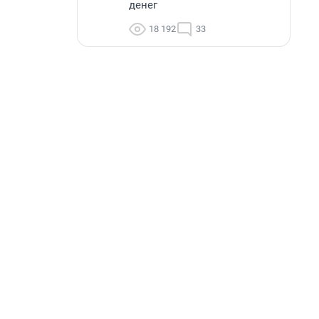
денег
18 192
33