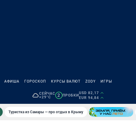
АФИША
ГОРОСКОП
КУРСЫ ВАЛЮТ
ZODY
ИГРЫ
USD 82,17
СЕЙЧАС
2
ПРОБКИ
+29°C
EUR 94,84
Туристка из Самары — про отдых в Крыму