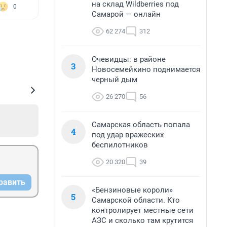
на склад Wildberries под
0
Самарой — онлайн
62 274
312
Очевидцы: в районе
3
Новосемейкино поднимается
черный дым
26 270
56
Самарская область попала
4
под удар вражеских
беспилотников
20 320
39
равить
«Бензиновые короли»
5
Самарской области. Кто
контролирует местные сети
АЗС и сколько там крутится