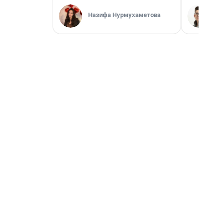
Назифа Нурмухаметова