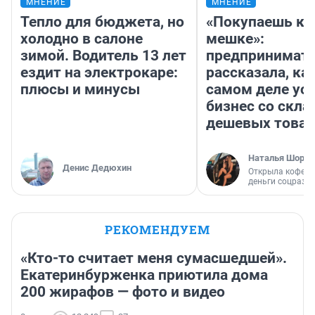
МНЕНИЕ
МНЕНИЕ
Тепло для бюджета, но
«Покупаешь ко
холодно в салоне
мешке»:
зимой. Водитель 13 лет
предпринимат
ездит на электрокаре:
рассказала, как
плюсы и минусы
самом деле ус
бизнес со скл
дешевых това
Наталья Шорох
Денис Дедюхин
Открыла кофейн
деньги соцразв
РЕКОМЕНДУЕМ
«Кто-то считает меня сумасшедшей».
Екатеринбурженка приютила дома
200 жирафов — фото и видео