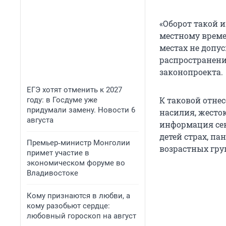
«Оборот такой и
местному време
местах не допу
распространени
законопроекта.
ЕГЭ хотят отменить к 2027
К таковой отне
году: в Госдуме уже
придумали замену. Новости 6
насилия, жесто
августа
информация сек
детей страх, па
Премьер‑министр Монголии
возрастных гру
примет участие в
экономическом форуме во
Владивостоке
Кому признаются в любви, а
кому разобьют сердце:
любовный гороскоп на август