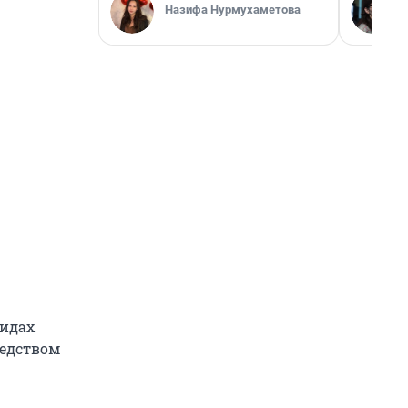
Назифа Нурмухаметова
видах
редством