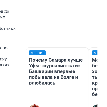
ов по
ных
аботчики
ание
МНЕНИЕ
МНЕНИ
ть у
Почему Самара лучше
Мой б
каких
Уфы: журналистка из
береж
Башкирии впервые
хотел
побывала на Волге и
тысяч
влюбилась
креди
приех
безоп