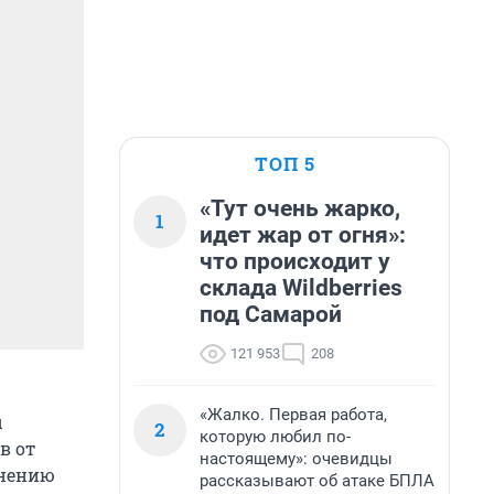
ТОП 5
«Тут очень жарко,
1
идет жар от огня»:
что происходит у
склада Wildberries
под Самарой
121 953
208
«Жалко. Первая работа,
ы
2
которую любил по-
в от
настоящему»: очевидцы
мнению
рассказывают об атаке БПЛА