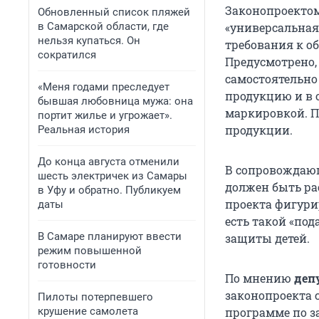
Законопроекто
Обновленный список пляжей
в Самарской области, где
«универсальная», 
нельзя купаться. Он
требования к о
сократился
Предусмотрено,
самостоятельно
«Меня годами преследует
продукцию и в 
бывшая любовница мужа: она
маркировкой. П
портит жилье и угрожает».
продукции.
Реальная история
До конца августа отменили
В сопровождающ
шесть электричек из Самары
должен быть рас
в Уфу и обратно. Публикуем
проекта фигурир
даты
есть такой «по
В Самаре планируют ввести
защиты детей.
режим повышенной
готовности
По мнению
деп
законопроекта 
Пилоты потерпевшего
крушение самолета
программе по з