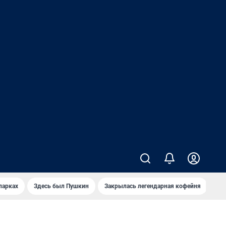
парках
Здесь был Пушкин
Закрылась легендарная кофейня
Ка