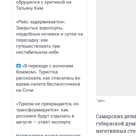
обрушился с критикой на
Татьяну Ким
«Рейс задерживается».
Закрытые аэропорты,
неудобные ночевки и сутки на
пересадку: как
путешествовать при
нестабильном небе
«В переходе с вонючим
бомжом». Туристка
рассказала, как спасалась во
время налета беспилотников
на Сочи
" src=
«Туризм не прекращается, он
трансформируется»: как
Самарских дете
россияне будут отдыхать в
августе — ответ эксперта
губернской дум
негативных ста
Надвигается волна пугающих