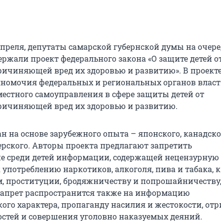
 апреля, депутаты самарской губернской думы на очер
ержали проект федерального закона «О защите детей о
ичиняющей вред их здоровью и развитию». В проект
номочия федеральных и региональных органов власти
местного самоуправления в сфере защиты детей от
ричиняющей вред их здоровью и развитию.
н на основе зарубежного опыта – японского, канадско
герского. Авторы проекта предлагают запретить
е среди детей информации, содержащей нецензурную 
употреблению наркотиков, алкоголя, пива и табака, к
, проституции, бродяжничеству и попрошайничеству,
Запрет распространится также на информацию
ого характера, пропаганду насилия и жестокости, от
стей и совершения уголовно наказуемых деяний.