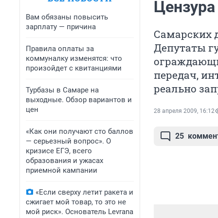
Цензура
Вам обязаны повысить
зарплату — причина
Самарских д
Депутаты г
Правила оплаты за
коммуналку изменятся: что
ограждающи
произойдет с квитанциями
передач, ин
реально запр
Турбазы в Самаре на
выходные. Обзор вариантов и
цен
28 апреля 2009, 16:12
«Как они получают сто баллов
25
коммен
— серьезный вопрос». О
кризисе ЕГЭ, всего
образования и ужасах
приемной кампании
«Если сверху летит ракета и
сжигает мой товар, то это не
мой риск». Основатель Levrana