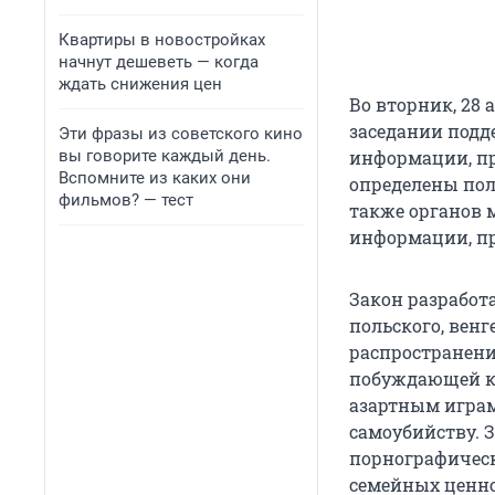
Квартиры в новостройках
начнут дешеветь — когда
ждать снижения цен
Во вторник, 28
заседании подд
Эти фразы из советского кино
вы говорите каждый день.
информации, пр
Вспомните из каких они
определены пол
фильмов? — тест
также органов 
информации, п
Закон разработа
польского, вен
распространени
побуждающей к 
азартным играм
самоубийству. 
порнографическ
семейных ценно