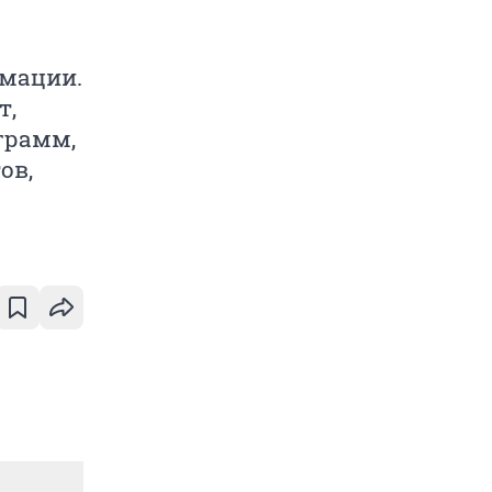
рмации.
т,
грамм,
ов,