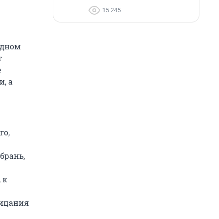
15 245
едном
т
е
, а
го,
брань,
 к
рицания