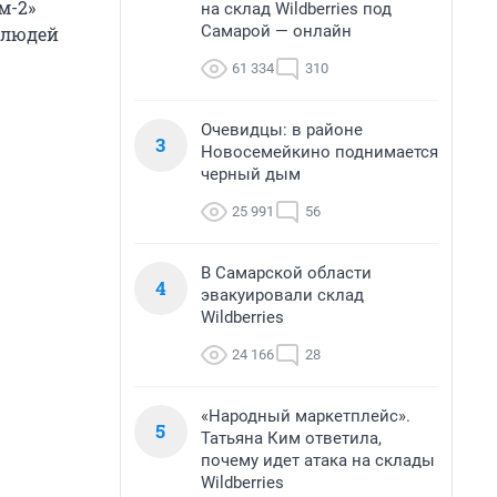
м-2»
на склад Wildberries под
Самарой — онлайн
у людей
61 334
310
Очевидцы: в районе
3
Новосемейкино поднимается
черный дым
25 991
56
В Самарской области
4
эвакуировали склад
Wildberries
24 166
28
«Народный маркетплейс».
5
Татьяна Ким ответила,
почему идет атака на склады
Wildberries