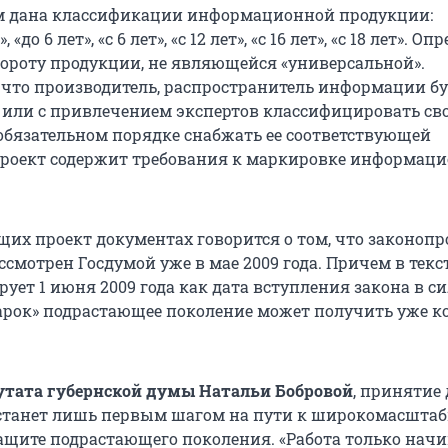
м дана классификации информационной продукции:
«до 6 лет», «с 6 лет», «с 12 лет», «с 16 лет», «с 18 лет». О
бороту продукции, не являющейся «универсальной».
 что производитель, распространитель информации бу
 или с привлечением экспертов классифицировать св
обязательном порядке снабжать ее соответствующей
роект содержит требования к маркировке информац
их проект документах говорится о том, что законопр
смотрен Госдумой уже в мае 2009 года. Причем в текс
ует 1 июня 2009 года как дата вступления закона в си
дарок» подрастающее поколение может получить уже к
утата губернской думы Натальи Бобровой
, принятие
станет лишь первым шагом на пути к широкомасшта
ащите подрастающего поколения. «Работа только начин