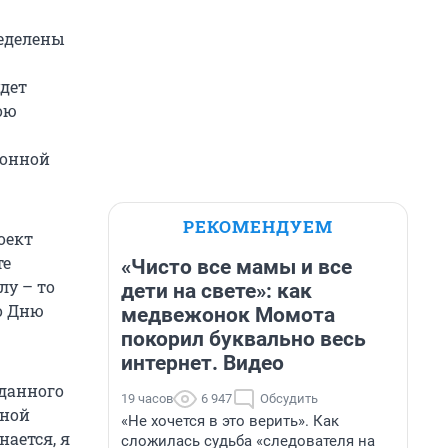
пределены
дет
ою
ионной
РЕКОМЕНДУЕМ
оект
те
«Чисто все мамы и все
лу – то
дети на свете»: как
о Дню
медвежонок Момота
покорил буквально весь
интернет. Видео
 данного
19 часов
6 947
Обсудить
бной
«Не хочется в это верить». Как
ается, я
сложилась судьба «следователя на