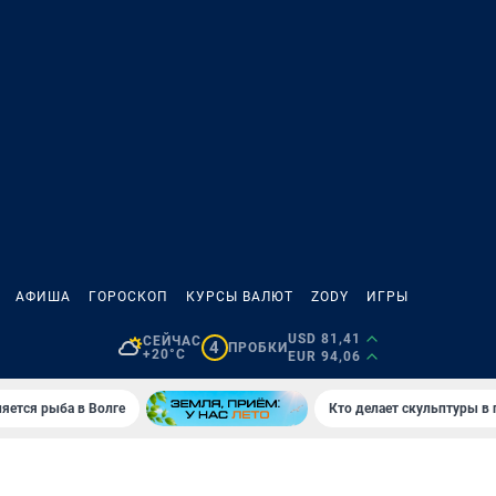
АФИША
ГОРОСКОП
КУРСЫ ВАЛЮТ
ZODY
ИГРЫ
USD 81,41
СЕЙЧАС
4
ПРОБКИ
+20°C
EUR 94,06
яется рыба в Волге
Кто делает скульптуры в 