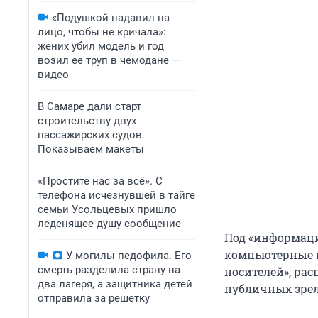
«Подушкой надавил на
лицо, чтобы не кричала»:
жених убил модель и год
возил ее труп в чемодане —
видео
В Самаре дали старт
строительству двух
пассажирских судов.
Показываем макеты
«Простите нас за всё». С
телефона исчезнувшей в тайге
семьи Усольцевых пришло
леденящее душу сообщение
Под «информаци
компьютерные и
У могилы педофила. Его
смерть разделила страну на
носителей», ра
два лагеря, а защитника детей
публичных зре
отправила за решетку