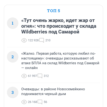
ТОП 5
«Тут очень жарко, идет жар от
1
огня»: что происходит у склада
Wildberries под Самарой
122 928
210
«Жалко. Первая работа, которую любил по-
2
настоящему»: очевидцы рассказывают об
атаке БПЛА на склад Wildberries под Самарой
— онлайн
61 997
312
Очевидцы: в районе Новосемейкино
3
поднимается черный дым
26 168
56