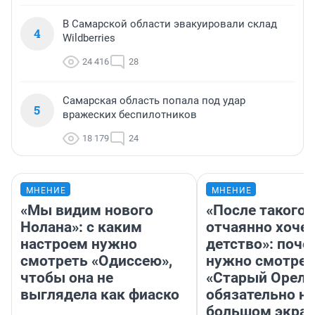
В Самарской области эвакуировали склад
4
Wildberries
24 416
28
Самарская область попала под удар
5
вражеских беспилотников
18 179
24
МНЕНИЕ
МНЕНИЕ
«Мы видим нового
«После такого 
Нолана»: с каким
отчаянно хочет
настроем нужно
детство»: поче
смотреть «Одиссею»,
нужно смотрет
чтобы она не
«Старый Орел»
выглядела как фиаско
обязательно на
большом экра