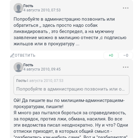
Гость
4 августа 2010, 07:53
Попробуйте в администрацию позвонить или 
обратиться ,, здесь просто надо собак 
ликвидировать , это беспредел, а на мужчину 
заявление можно в милицию отнести ,с подписью 
жильцов или в прокуратуру ...
+0
–0
ОТВЕТИТЬ
Гость
4 августа 2010, 09:45
Гость
4 августа 2010, 07:53
Попробуйте в администрацию позвонить или обратиться ,, здесь просто надо собак ликвидировать , это беспредел, а на мужчину заявление можно в милицию отнести ,с подписью жильцов или в прокуратуру ...
Ой! Да пишите вы по милициям-администрациям-
прокуратурам, пишите!

Я много раз пытался бороться за справедливость, 
за порядок, против лжи, обмана, насилия. Во все 
эти ведомства писал неоднократно. Ну и что? Одни 
отписки приходят, в которых общий смысл - 
"разберитесь как-нибудь сами". Вот и "разбираются" 