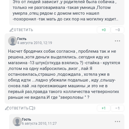
Это от людей зависит ,у родителей была собачка , 
только не разговаривала -такая умница ,Потом 
умерла ,отец рядом с домом место нашел 
-похоронил -так мать до сих пор на могилку ходит..
+0
–0
ОТВЕТИТЬ
Гость
4 августа 2010, 12:19
Насчет бродячих собак согласна , проблема так и не 
решена.,хотя деньги выделялись..сегодня иду из 
магазина -13 штук(откуда взялись ?) -стайка - крутятся 
,потом на одну набросились ,визг , лай Я 
остановилась,страшно ,подождала , хотела уже в 
обход идти ...ладно убежали подальше , иду ,слышу- 
снова лай .на проезжающие машины ,и это не в 
первый раз,правда такого колличества четвероногих 
раньше не видела.И где "звероловы " ?
+1
–1
ОТВЕТИТЬ
3
Гость
6 августа 2010, 11:27