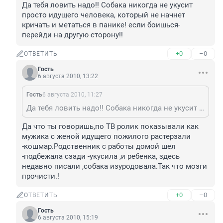
Да тебя ловить надо!! Собака никогда не укусит 
просто идущего человека, который не начнет 
кричать и метаться в панике! если боишься- 
перейди на другую сторону!!
+0
–0
ОТВЕТИТЬ
Гость
6 августа 2010, 13:22
Гость
6 августа 2010, 11:27
Да тебя ловить надо!! Собака никогда не укусит просто идущего человека, который не начнет кричать и метаться в панике! если боишься- перейди на другую сторону!!
Да что ты говоришь,по ТВ ролик показывали как 
мужика с женой идущего пожилого растерзали 
-кошмар.Родственник с работы домой шел 
-подбежала сзади -укусила ,и ребенка, здесь 
недавно писали ,собака изуродовала.Так что мозги 
прочисти.!
+0
–0
ОТВЕТИТЬ
Гость
6 августа 2010, 15:19