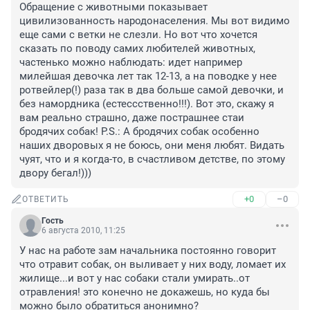
Обращение с животными показывает 
цивилизованность народонаселения. Мы вот видимо 
еще сами с ветки не слезли. Но вот что хочется 
сказать по поводу самих любителей животных, 
частенько можно наблюдать: идет например 
милейшая девочка лет так 12-13, а на поводке у нее 
ротвейлер(!) раза так в два больше самой девочки, и 
без намордника (естессственно!!!). Вот это, скажу я 
вам реально страшно, даже пострашнее стаи 
бродячих собак! P.S.: А бродячих собак особенно 
наших дворовых я не боюсь, они меня любят. Видать 
чуят, что и я когда-то, в счастливом детстве, по этому 
двору бегал!)))
+0
–0
ОТВЕТИТЬ
Гость
6 августа 2010, 11:25
У нас на работе зам начальника постоянно говорит 
что отравит собак, он выливает у них воду, ломает их 
жилище...и вот у нас собаки стали умирать..от 
отравления! это конечно не докажешь, но куда бы 
можно было обратиться анонимно?