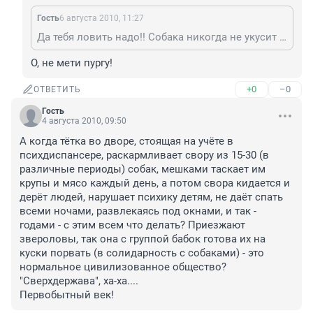
Гость
6 августа 2010, 11:27
Да тебя ловить надо!! Собака никогда не укусит просто идущего человека, который не начнет кричать и метаться в панике! если боишься- перейди на другую сторону!!
О, не мети пургу!
+0
–0
ОТВЕТИТЬ
Гость
4 августа 2010, 09:50
А когда тётка во дворе, стоящая на учёте в 
психдиспансере, раскармливает свору из 15-30 (в 
различные периоды) собак, мешками таскает им 
крупы и мясо каждый день, а потом свора кидается и 
дерёт людей, нарушает психику детям, не даёт спать 
всеми ночами, развлекаясь под окнами, и так - 
годами - с этим всем что делать? Приезжают 
звероловы, так она с группой бабок готова их на 
куски порвать (в солидарность с собаками) - это 
нормальное цивилизованное общество? 
"Сверхдержава", ха-ха.... 

Первобытный век!