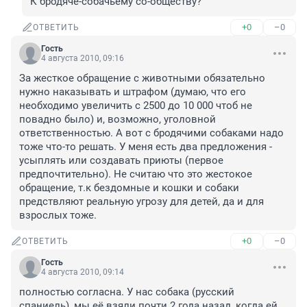
К бродяче-собачьему со-обществу?
+0
–0
ОТВЕТИТЬ
Гость
4 августа 2010, 09:16
За жесткое обращение с животными обязательно 
нужно наказывать и штрафом (думаю, что его 
необходимо увеличить с 2500 до 10 000 чтоб не 
повадно было) и, возможно, уголовной 
ответственностью. А вот с бродячими собаками надо 
тоже что-то решать. У меня есть два предложения - 
усыплять или создавать приюты (первое 
предпочтительно). Не считаю что это жестокое 
обращение, т.к бездомные и кошки и собаки 
предствляют реальную угрозу для детей, да и для 
взрослых тоже.
+0
–0
ОТВЕТИТЬ
Гость
4 августа 2010, 09:14
полностью согласна. У нас собака (русский 
спаниель), мы её взяли почти 2 года назад, когда ей 