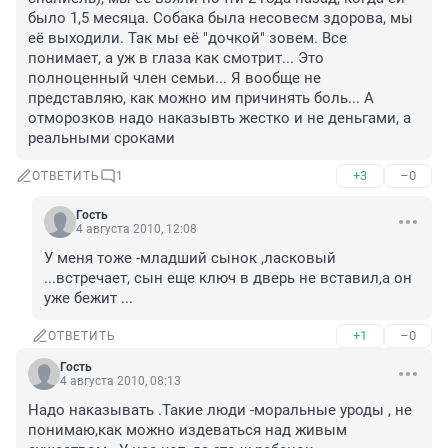
было 1,5 месяца. Собака была несовесм здорова, мы 
её выходили. Так мы её "дочкой" зовем. Все 
понимает, а уж в глаза как смотрит... Это 
полноценный член семьи... Я вообще не 
представляю, как можно им причинять боль... А 
отморозков надо наказывть жестко и не деньгами, а 
реальными сроками
+3
–0
ОТВЕТИТЬ
1
Гость
4 августа 2010, 12:08
У меня тоже -младший сынок ,ласковый 
...встречает, сын еще ключ в дверь не вставил,а он 
уже бежит ...
+1
–0
ОТВЕТИТЬ
Гость
4 августа 2010, 08:13
Надо наказывать .Такие люди -моральные уроды , не 
понимаю,как можно издеваться над живым 