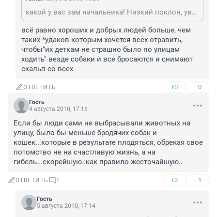
какой у вас зам начальника! Низкий поклон, уважаю! Благодаря таким Людям Самара ещё до конца не подавилась этими злобными кидающимися тварями. Присоединяемся все, кому не безразличны условия своего проживания!
всё равно хороших и добрых людей больше, чем 
таких *удаков которым хочется всех отравить, 
чтобы"их деткам не страшно было по улицам 
ходить" везде собаки и все бросаются и снимают 
скальп со всех
+0
–0
ОТВЕТИТЬ
Гость
4 августа 2010, 17:16
Если бы люди сами не выбрасывали животных на 
улицу, было бы меньше бродячих собак и 
кошек...которые в результате плодяться, обрекая свое 
потомство не на счастливую жизнь, а на 
гибель...скорейшую..как правило жесточайшую..
+2
–1
ОТВЕТИТЬ
1
Гость
5 августа 2010, 17:14