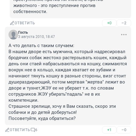
животного - это преступление против 
собственности.
+0
–2
ОТВЕТИТЬ
Гость
3 августа 2010, 18:47
А что делать с таким случаем:

В нашем дворе есть мужчина, который надресировал 
бродячих собак жестоко растерзывать кошек, каждый 
день они стаей набрасываються на кошку, сжимаются 
вокрук нее в кольцо, каждая хватает ее зубами и 
начинают тянуть кошку в разные стороны, визг стоит 
душераздирающий, потом мертвая "жертва" лежит во 
дворе и тухнет,ЖЭУ ее не уберает т.к. по словам 
сотрудников ЖЭУ убирать"падаль" не в их 
компетенции. 

Страшное зрелище, хочу я Вам сказать, скоро эти 
собачки и до детей доберуться!

Посоветуйте, куда обратиться?
+1
–0
ОТВЕТИТЬ
6