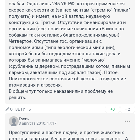
слабая. Одна лишь 245 УК РФ, которая применяется 
скорее как экзотика (за нее ментам "стремно" "палки" 
получать) и имеет, на мой взгляд, неудачную 
конструкцию. Третье. Отсутствие финансирования и 
оргнизации (все, позитивые начинания тРахина по 
собакам так и остались благопожеланиями, увы). 
Четвертое. Отсутствие гос. организации с 
полномочиями (типа экологической милиции), 
которой были бы подведомственны такие дела и 
которая бы занималась именно "мелочью" 
(срубленным деревом, пострадавшим котом, пивным 
ларьком, закатавшим под асфальт газон). Пятое. 
Психологическое состояние общества - отчуждение 
атомизация и агрессия.

В общем тут только наказаниями проблему не 
решить.
+0
–2
ОТВЕТИТЬ
Гость
3 августа 2010, 17:17
Преступления и против людей, и против животных 
должны караться. А у нас инкассаторы, да рынок... А 