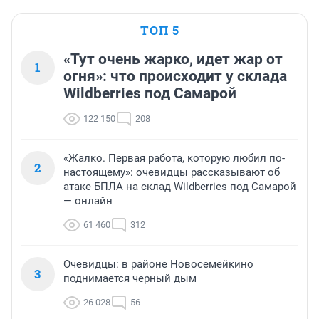
ТОП 5
«Тут очень жарко, идет жар от
1
огня»: что происходит у склада
Wildberries под Самарой
122 150
208
«Жалко. Первая работа, которую любил по-
2
настоящему»: очевидцы рассказывают об
атаке БПЛА на склад Wildberries под Самарой
— онлайн
61 460
312
Очевидцы: в районе Новосемейкино
3
поднимается черный дым
26 028
56