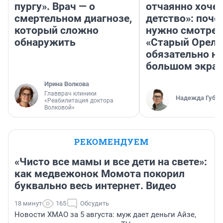
пургу». Врач — о
отчаянно хочет
смертельном диагнозе,
детство»: поче
который сложно
нужно смотрет
обнаружить
«Старый Орел»
обязательно на
большом экра
Ирина Волкова
Главврач клиники
Надежда Губар
«Реабилитация доктора
Волковой»
РЕКОМЕНДУЕМ
«Чисто все мамы и все дети на свете»:
как медвежонок Момота покорил
буквально весь интернет. Видео
18 минут
165
Обсудить
Новости ХМАО за 5 августа: муж дает деньги Айзе,