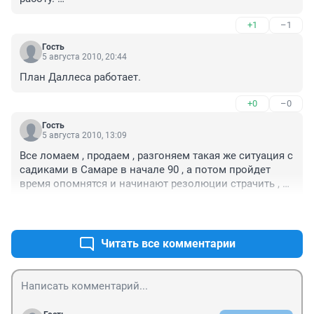
Армии вряд ли будет лучше от сотни офицеров, кое-
+1
–1
как подготовленных в Тольятти, нужно сотавить 
немного военных ВУЗов, но таких, где учат..
Гость
5 августа 2010, 20:44
План Даллеса работает.
+0
–0
Гость
5 августа 2010, 13:09
Все ломаем , продаем , разгоняем такая же ситуация с 
садиками в Самаре в начале 90 , а потом пройдет 
время опомнятся и начинают резолюции страчить , 
нужно училище , нужна пожарная машина не че да не 
+0
–0
кем тушить. Пожинайте господа это результат 
головотяпства вашей деятельности 
никчемной.Живем одним днем , а после вас хоть 
Читать все комментарии
потоп.