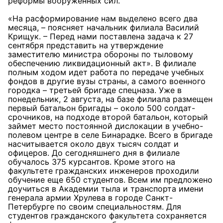
реформы вооруженных сил.
«На расформирование нам выделено всего два
месяца, – поясняет начальник филиала Василий
Крищук. – Перед нами поставлена задача к 27
сентября представить на утверждение
заместителю министра обороны по тыловому
обеспечению ликвидационный акт». В филиале
полным ходом идет работа по передаче учебных
фондов в другие вузы страны, а самого военного
городка – третьей бригаде спецназа. Уже в
понедельник, 2 августа, на базе филиала размещен
первый батальон бригады – около 500 солдат-
срочников, на подходе второй батальон, который
займет место постоянной дислокации в учебно-
полевом центре в селе Бинарадке. Всего в бригаде
насчитывается около двух тысяч солдат и
офицеров. До сегодняшнего дня в филиале
обучалось 375 курсантов. Кроме этого на
факультете гражданских инженеров проходили
обучение еще 650 студентов. Всем им предложено
доучиться в Академии тыла и транспорта имени
генерала армии Хрулева в городе Санкт-
Петербурге по своим специальностям. Для
студентов гражданского факультета сохраняется