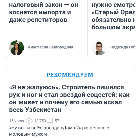
налоговый закон — он
нужно смотрет
коснется импорта и
«Старый Орел»
даже репетиторов
обязательно на
большом экра
Анастасия Завгородняя
Надежда Губар
РЕКОМЕНДУЕМ
«Я не жалуюсь». Строитель лишился
рук и ног и стал звездой соцсетей: как
он живет и почему его семью искал
весь Узбекистан
15 часов
13 759
57
«Ну вот и всё»: звезда «Дома-2» развелась с
молодым мужем