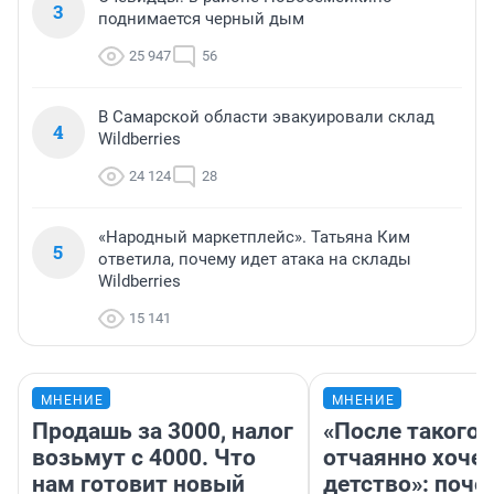
3
поднимается черный дым
25 947
56
В Самарской области эвакуировали склад
4
Wildberries
24 124
28
«Народный маркетплейс». Татьяна Ким
5
ответила, почему идет атака на склады
Wildberries
15 141
МНЕНИЕ
МНЕНИЕ
Продашь за 3000, налог
«После такого 
возьмут с 4000. Что
отчаянно хочет
нам готовит новый
детство»: поче