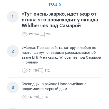
ТОП 5
«Тут очень жарко, идет жар от
1
огня»: что происходит у склада
Wildberries под Самарой
122 149
208
«Жалко. Первая работа, которую любил по-
2
настоящему»: очевидцы рассказывают об
атаке БПЛА на склад Wildberries под Самарой
— онлайн
61 459
312
Очевидцы: в районе Новосемейкино
3
поднимается черный дым
26 028
56