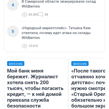
В Самарской области эвакуировали склад
4
Wildberries
24 204
28
«Народный маркетплейс». Татьяна Ким
5
ответила, почему идет атака на склады
Wildberries
15 615
МНЕНИЕ
МНЕНИЕ
Мой банк меня
«После такого 
бережет. Журналист
отчаянно хочет
хотела снять 200
детство»: поче
тысяч, чтобы погасить
нужно смотрет
кредит, — к ней домой
«Старый Орел»
приехала служба
обязательно на
безопасности
большом экра