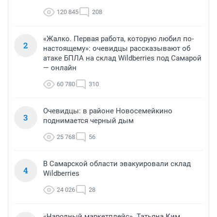
120 845
208
«Жалко. Первая работа, которую любил по-
2
настоящему»: очевидцы рассказывают об
атаке БПЛА на склад Wildberries под Самарой
— онлайн
60 780
310
Очевидцы: в районе Новосемейкино
3
поднимается черный дым
25 768
56
В Самарской области эвакуировали склад
4
Wildberries
24 026
28
«Народный маркетплейс». Татьяна Ким