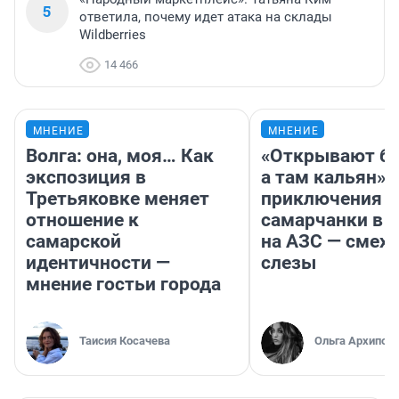
5
ответила, почему идет атака на склады
Wildberries
14 466
МНЕНИЕ
МНЕНИЕ
Волга: она, моя… Как
«Открывают ба
экспозиция в
а там кальян»: 
Третьяковке меняет
приключения
отношение к
самарчанки в 
самарской
на АЗС — смех 
идентичности —
слезы
мнение гостьи города
Таисия Косачева
Ольга Архипов