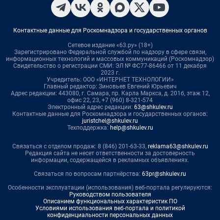
Контактные данные для Роскомнадзора и государственных органов
Сетевое издание «63.ру» (18+)
Зарегистрировано Федеральной службой по надзору в сфере связи,
информационных технологий и массовых коммуникаций (Роскомнадзор)
Свидетельство о регистрации СМИ: ЭЛ № ФС77-86466 от 11 декабря
2023 г.
Учредитель: ООО «ИНТЕРНЕТ ТЕХНОЛОГИИ»
Главный редактор: Зиновьев Евгений Юрьевич
Адрес редакции: 443080, г. Самара, пр. Карла Маркса, д. 201б, этаж 12,
офис 22, 23, +7 (960) 8-321-574
Электронный адрес редакции:
63@shkulev.ru
Контактные данные для Роскомнадзора и государственных органов:
juristchel@shkulev.ru
Техподдержка:
help@shkulev.ru
Связаться с отделом продаж: 8 (846) 201-63-33,
reklama63@shkulev.ru
Редакция сайта не несет ответственности за достоверность
информации, содержащейся в рекламных объявлениях.
Связаться по вопросам партнёрства:
63pr@shkulev.ru
Особенности эксплуатации (использования) веб-портала регулируются:
Руководством пользователя
Описанием функциональных характеристик ПО
Условиями использования веб-портала и политикой
конфиденциальности персональных данных