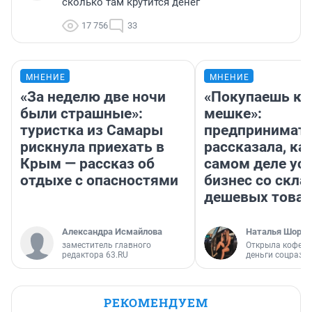
сколько там крутится денег
17 756
33
МНЕНИЕ
МНЕНИЕ
«За неделю две ночи
«Покупаешь ко
были страшные»:
мешке»:
туристка из Самары
предпринимат
рискнула приехать в
рассказала, как
Крым — рассказ об
самом деле ус
отдыхе с опасностями
бизнес со скл
дешевых това
Александра Исмайлова
Наталья Шорох
заместитель главного
Открыла кофейн
редактора 63.RU
деньги соцразв
РЕКОМЕНДУЕМ