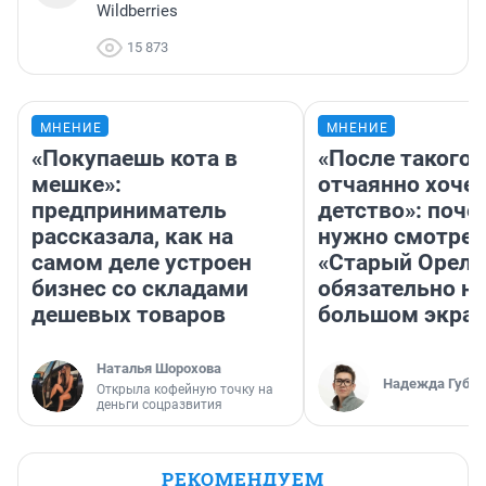
Wildberries
15 873
МНЕНИЕ
МНЕНИЕ
«Покупаешь кота в
«После такого 
мешке»:
отчаянно хочет
предприниматель
детство»: поче
рассказала, как на
нужно смотрет
самом деле устроен
«Старый Орел»
бизнес со складами
обязательно на
дешевых товаров
большом экра
Наталья Шорохова
Надежда Губар
Открыла кофейную точку на
деньги соцразвития
РЕКОМЕНДУЕМ