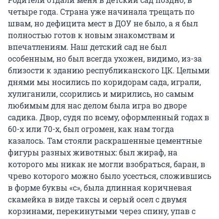
четыре года. Страна уже начинала трещать по
швам, но дефицита мест в ДОУ не было, а я был
полностью готов к новым знакомствам и
впечатлениям. Наш детский сад не был
особенным, но был всегда ухожен, видимо, из-за
близости к зданию республиканского ЦК. Целыми
днями мы носились по коридорам сада, играли,
хулиганили, ссорились и мирились, но самым
любимым для нас делом была игра во дворе
садика. Двор, судя по всему, оформленный годах в
60-х или 70-х, был огромен, как нам тогда
казалось. Там стояли раскрашенные цементные
фигуры разных животных: был жираф, на
которого мы никак не могли взобраться, баран, в
чрево которого можно было усесться, сложившись
в форме буквы «с», была длинная коричневая
скамейка в виде таксы и серый осел с двумя
корзинами, перекинутыми через спину, упав с