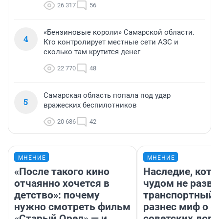
26 317
56
«Бензиновые короли» Самарской области.
4
Кто контролирует местные сети АЗС и
сколько там крутится денег
22 770
48
Самарская область попала под удар
5
вражеских беспилотников
20 686
42
МНЕНИЕ
МНЕНИЕ
«После такого кино
Наследие, кото
отчаянно хочется в
чудом не разва
детство»: почему
транспортный 
нужно смотреть фильм
разнес миф о 
«Старый Орел» — и
советских доро