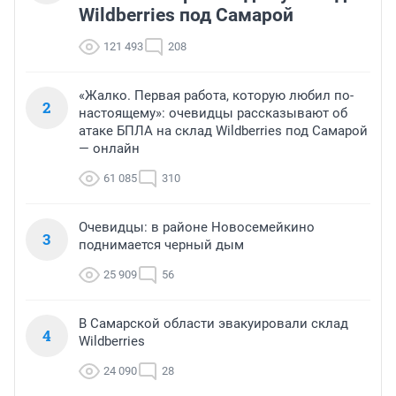
Wildberries под Самарой
121 493
208
«Жалко. Первая работа, которую любил по-
2
настоящему»: очевидцы рассказывают об
атаке БПЛА на склад Wildberries под Самарой
— онлайн
61 085
310
Очевидцы: в районе Новосемейкино
3
поднимается черный дым
25 909
56
В Самарской области эвакуировали склад
4
Wildberries
24 090
28