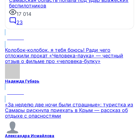
Самарская область попала под удар вражеских
беспилотников
17 014
23
МНЕНИЕ
Колобок-колобок, я тебя боюсь! Ради чего
отложили прокат «Человека-паука» — честный
отзыв о фильме про «человека-булку»
Надежда Губарь
МНЕНИЕ
«За неделю две ночи были страшные»: туристка из
Самары рискнула приехать в Крым — рассказ об
отдыхе с опасностями
Александра Исмайлова