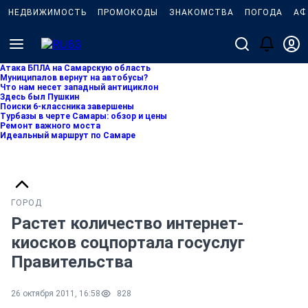
НЕДВИЖИМОСТЬ
ПРОМОКОДЫ
ЗНАКОМСТВА
ПОГОДА
АФ
Атака БПЛА на Самарскую область
Муниципалов вернут на автобусы?
Что нам несет западный антициклон
Здесь был Пушкин
Поиски 6-классника завершены
Турбазы в черте Самары: обзор и цены
Ремонт важного моста
Идеальный маршрут по Самаре
ГОРОД
Растет количество интернет-
киосков соцпортала госуслуг
Правительства
26 октября 2011, 16:58
828