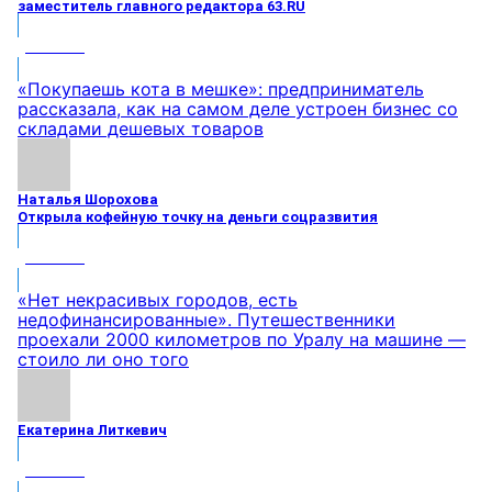
заместитель главного редактора 63.RU
МНЕНИЕ
«Покупаешь кота в мешке»: предприниматель
рассказала, как на самом деле устроен бизнес со
складами дешевых товаров
Наталья Шорохова
Открыла кофейную точку на деньги соцразвития
МНЕНИЕ
«Нет некрасивых городов, есть
недофинансированные». Путешественники
проехали 2000 километров по Уралу на машине —
стоило ли оно того
Екатерина Литкевич
МНЕНИЕ