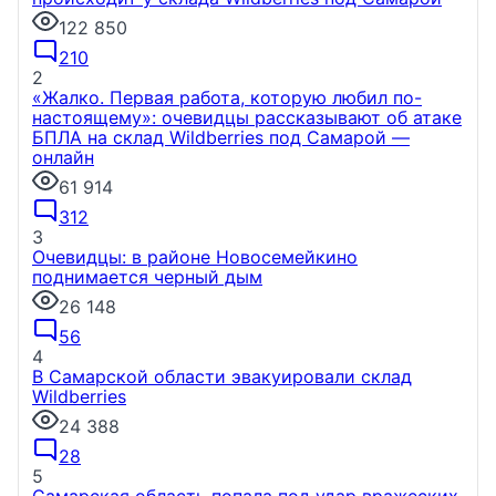
122 850
210
2
«Жалко. Первая работа, которую любил по-
настоящему»: очевидцы рассказывают об атаке
БПЛА на склад Wildberries под Самарой —
онлайн
61 914
312
3
Очевидцы: в районе Новосемейкино
поднимается черный дым
26 148
56
4
В Самарской области эвакуировали склад
Wildberries
24 388
28
5