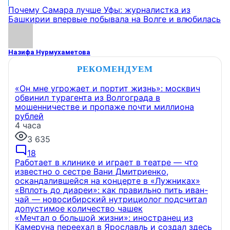
Почему Самара лучше Уфы: журналистка из
Башкирии впервые побывала на Волге и влюбилась
Назифа Нурмухаметова
РЕКОМЕНДУЕМ
«Он мне угрожает и портит жизнь»: москвич
обвинил турагента из Волгограда в
мошенничестве и пропаже почти миллиона
рублей
4 часа
3 635
18
Работает в клинике и играет в театре — что
известно о сестре Вани Дмитриенко,
оскандалившейся на концерте в «Лужниках»
«Вплоть до диареи»: как правильно пить иван-
чай — новосибирский нутрициолог подсчитал
допустимое количество чашек
«Мечтал о большой жизни»: иностранец из
Камеруна переехал в Ярославль и создал здесь