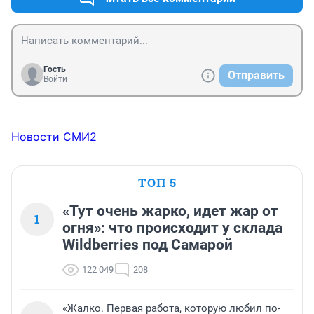
устанавливать не смешные, прямопропорционально 
ущербу природе и затрат на восстановление после 
катастрофы. Вот тогда бы и разгильдяйства такого бы 
ни было ни на воде, ни на суше!!!!!!!!!!!!!!!!!!!!!
Гость
Отправить
Войти
Новости СМИ2
ТОП 5
«Тут очень жарко, идет жар от
1
огня»: что происходит у склада
Wildberries под Самарой
122 049
208
«Жалко. Первая работа, которую любил по-