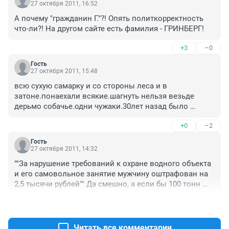
27 октября 2011, 16:52
А почему "гражданин Г."?! Опять политкорректность 
что-ли?! На другом сайте есть фамилия - ГРИНБЕРГ!
+3
–0
Гость
27 октября 2011, 15:48
всю сухую самарку и со стороны леса и в 
затоне.понаехали всякие.шагнуть нельзя везьде 
дерьмо собачье.одни чужаки.30лет назад было 
кругом чисто.а сейчас одни городские едит и едут как 
+0
–2
в москву.
Гость
27 октября 2011, 14:32
""За нарушение требований к охране водного объекта 
и его самовольное занятие мужчину оштрафован на 
2,5 тысячи рублей"" Да смешно, а если бы 100 тонн 
нефтесодержащей жидкости разлилось, то 
+0
–0
представьте себе, и МЧС бы затратило бы на 
ликвидацию пятна вот такую же сумму денег... долго 
бы они работали и качественно ли??? штрафы нужно 
Читать все комментарии