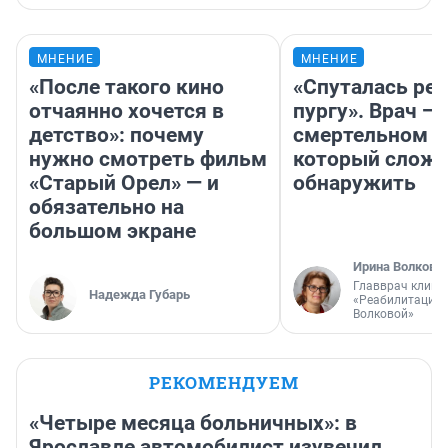
МНЕНИЕ
МНЕНИЕ
«После такого кино
«Спуталась реч
отчаянно хочется в
пургу». Врач — 
детство»: почему
смертельном д
нужно смотреть фильм
который слож
«Старый Орел» — и
обнаружить
обязательно на
большом экране
Ирина Волкова
Главврач клини
Надежда Губарь
«Реабилитация 
Волковой»
РЕКОМЕНДУЕМ
«Четыре месяца больничных»: в
Ярославле автомобилист изувечил