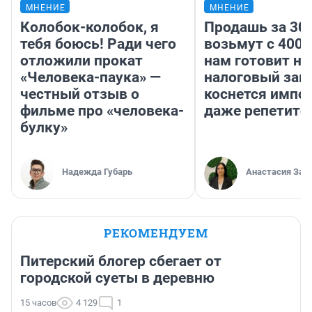
МНЕНИЕ
МНЕНИЕ
Колобок-колобок, я
Продашь за 300
тебя боюсь! Ради чего
возьмут с 4000
отложили прокат
нам готовит н
«Человека-паука» —
налоговый зако
честный отзыв о
коснется импор
фильме про «человека-
даже репетито
булку»
Надежда Губарь
Анастасия Зав
РЕКОМЕНДУЕМ
Питерский блогер сбегает от
городской суеты в деревню
15 часов
4 129
1