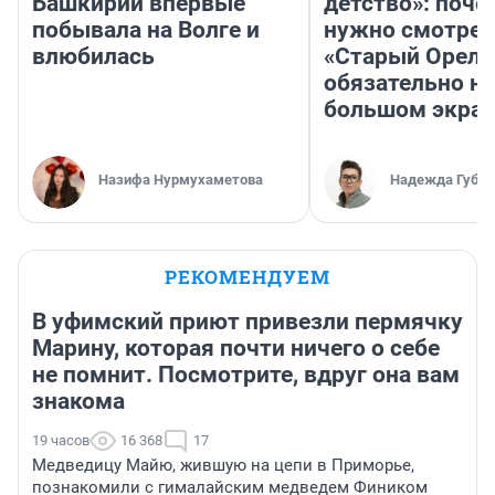
Башкирии впервые
детство»: поче
побывала на Волге и
нужно смотрет
влюбилась
«Старый Орел»
обязательно на
большом экра
Назифа Нурмухаметова
Надежда Губар
РЕКОМЕНДУЕМ
В уфимский приют привезли пермячку
Марину, которая почти ничего о себе
не помнит. Посмотрите, вдруг она вам
знакома
19 часов
16 368
17
Медведицу Майю, жившую на цепи в Приморье,
познакомили с гималайским медведем Фиником