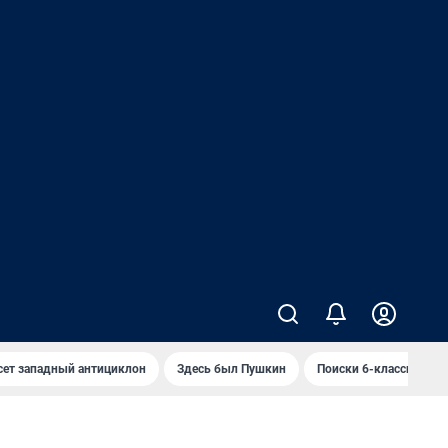
сет западный антициклон
Здесь был Пушкин
Поиски 6-классника 