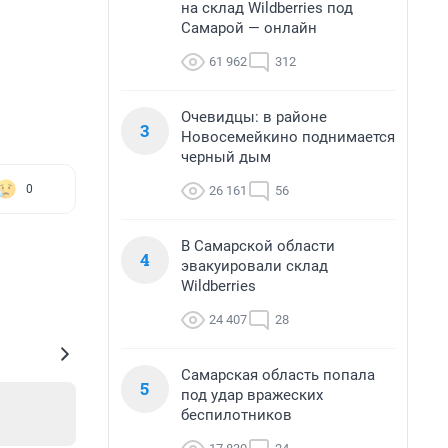
на склад Wildberries под
Самарой — онлайн
61 962
312
Очевидцы: в районе
3
Новосемейкино поднимается
черный дым
0
26 161
56
В Самарской области
4
эвакуировали склад
Wildberries
24 407
28
Самарская область попала
5
под удар вражеских
беспилотников