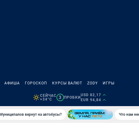
АФИША
ГОРОСКОП
КУРСЫ ВАЛЮТ
ZODY
ИГРЫ
USD 82,17
СЕЙЧАС
3
ПРОБКИ
+34°C
EUR 94,84
Муниципалов вернут на автобусы?
Что нам не