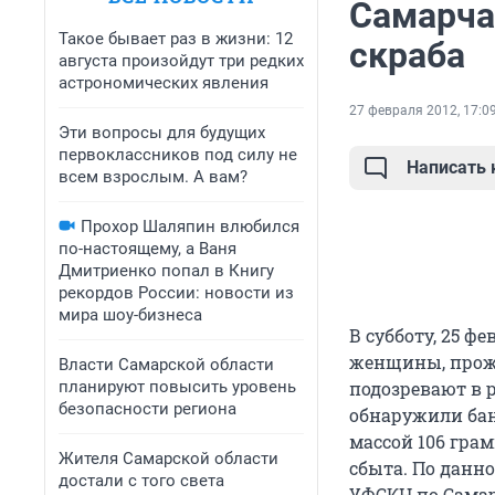
Самарчан
Такое бывает раз в жизни: 12
скраба
августа произойдут три редких
астрономических явления
27 февраля 2012, 17:0
Эти вопросы для будущих
первоклассников под силу не
Написать
всем взрослым. А вам?
Прохор Шаляпин влюбился
по-настоящему, а Ваня
Дмитриенко попал в Книгу
рекордов России: новости из
мира шоу-бизнеса
В субботу, 25 
женщины, прож
Власти Самарской области
планируют повысить уровень
подозревают в 
безопасности региона
обнаружили бан
массой 106 гра
Жителя Самарской области
сбыта. По данно
достали с того света
УФСКН по Самар