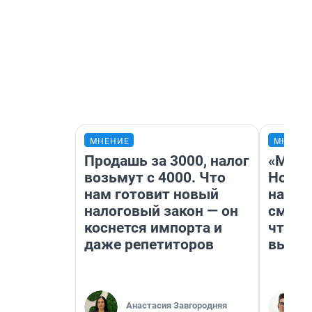
МНЕНИЕ
МНЕНИ
Продашь за 3000, налог
«Мы в
возьмут с 4000. Что
Нолан
нам готовит новый
настр
налоговый закон — он
смотр
коснется импорта и
чтобы
даже репетиторов
выгля
Анастасия Завгородняя