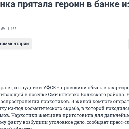
ка прятала героин в банке и
9
1 465
 комментарий
февраля, сотрудники УФСКН проводили обыск в квартир
ивающей в поселке Смышляевка Волжского района. Е
распространении наркотиков. В жилой комнате опер
ку из-под косметического скраба, в которой находилс
ммов. Наркотики женщина приготовила для дальнейш
му факту возбудили уголовное дело, сообщает пресс-с
ской области.