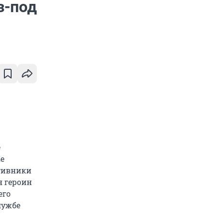
з-под
е
е
ативники
я героин
его
лужбе