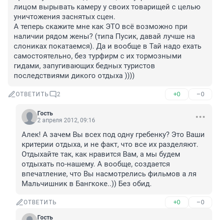
лицом вырывать камеру у своих товарищей с целью 
уничтожения заснятых сцен.

А теперь скажите мне как ЭТО всё возможно при 
наличии рядом жены? (типа Пусик, давай лучше на 
слониках покатаемся). Да и вообще в Тай надо ехать 
самостоятельно, без турфирм с их тормозными 
гидами, запугивающих бедных туристов 
последствиями дикого отдыха ))))
+0
–0
ОТВЕТИТЬ
2
Гость
2 апреля 2012, 09:16
Алек! А зачем Вы всех под одну гребенку? Это Ваши 
критерии отдыха, и не факт, что все их разделяют. 
Отдыхайте так, как нравится Вам, а мы будем 
отдыхать по-нашему. А вообще, создается 
впечатление, что Вы насмотрелись фильмов а ля 
Мальчишник в Бангкоке..)) Без обид.
+0
–0
ОТВЕТИТЬ
Гость