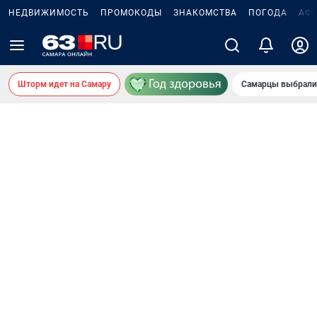
НЕДВИЖИМОСТЬ
ПРОМОКОДЫ
ЗНАКОМСТВА
ПОГОДА
АФ
Шторм идет на Самару
Самарцы выбрали