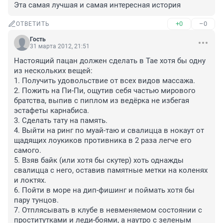
Эта самая лучшая и самая интересная история
+0
–0
ОТВЕТИТЬ
Гость
31 марта 2012, 21:51
Настоящий пацан должен сделать в Тае хотя бы одну 
из нескольких вещей:

1. Получить удовольствие от всех видов массажа.

2. Пожить на Пи-Пи, ощутив себя частью мирового 
братства, выпив с пиплом из ведёрка не избегая 
эстафеты карнабиса.

3. Сделать тату на память.

4. Выйти на ринг по муай-таю и свалицца в нокаут от 
щадящих лоукиков противника в 2 раза легче его 
самого.

5. Взяв байк (или хотя бы скутер) хоть однажды 
свалицца с него, оставив памятные метки на коленях 
и локтях.

6. Пойти в море на дип-фишинг и поймать хотя бы 
пару тунцов.

7. Отплясывать в клубе в невменяемом состоянии с 
проститутками и леди-боями, а наутро с зеленым 