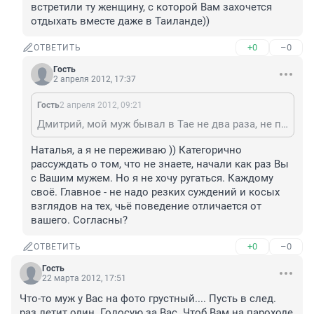
встретили ту женщину, с которой Вам захочется 
отдыхать вместе даже в Таиланде))
+0
–0
ОТВЕТИТЬ
Гость
2 апреля 2012, 17:37
Гость
2 апреля 2012, 09:21
Дмитрий, мой муж бывал в Тае не два раза, не переживайте) И не надо так категорично рассуждать о том, чего Вы не знаете. А если для Вас нормальный семейный отдых называется подкаблудничеством, то видимо, Вы еще не встретили ту женщину, с которой Вам захочется отдыхать вместе даже в Таиланде))
Наталья, а я не переживаю )) Категорично 
рассуждать о том, что не знаете, начали как раз Вы 
с Вашим мужем. Но я не хочу ругаться. Каждому 
своё. Главное - не надо резких суждений и косых 
взглядов на тех, чьё поведение отличается от 
вашего. Согласны?
+0
–0
ОТВЕТИТЬ
Гость
22 марта 2012, 17:51
Что-то муж у Вас на фото грустный.... Пусть в след. 
раз летит один. Голосую за Вас. Чтоб Вам на пароходе 