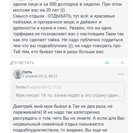
одном лице и за 500 долларов в неделю. При этом 
моложе вас на 20 лет )))

Смысл отдыха - ОТДЫХАТЬ, тут всё: и красивые 
пейзажи, и прозрачное море, и дайвинг и 
древности и кухня и секс. Уверен, что ни одна 
турфирма не познакомит вас с настоящим Таем так 
как это сделает тайка. Не надо публично гордиться 
тем что вы подкаблучник ))), не надо говорить про 
Тай тем, кто бывал там в разы больше вас.
+0
–0
ОТВЕТИТЬ
Гость
2 апреля 2012, 09:21
Гость
30 марта 2012, 17:23
Муж писал: *А то, зачем ездят в эту страну одинокие мужчины, даже не страну, а один единственный город Паттайа* - вот тут полная некомпетентность. Морковку-тайку лучше брать в Бангкоке, без проблем так же и на Пукете, Краби, Самуи да где угодно. В России вы никогда в одном лице не найдёте гида, подружку, любовницу, массажистку и переводчика в одном лице и за 500 долларов в неделю. При этом моложе вас на 20 лет ))) Смысл отдыха - ОТДЫХАТЬ, тут всё: и красивые пейзажи, и прозрачное море, и дайвинг и древности и кухня и секс. Уверен, что ни одна турфирма не познакомит вас с настоящим Таем так как это сделает тайка. Не надо публично гордиться тем что вы подкаблучник ))), не надо говорить про Тай тем, кто бывал там в разы больше вас.
Дмитрий, мой муж бывал в Тае не два раза, не 
переживайте) И не надо так категорично 
рассуждать о том, чего Вы не знаете. А если для Вас 
нормальный семейный отдых называется 
подкаблудничеством, то видимо, Вы еще не 