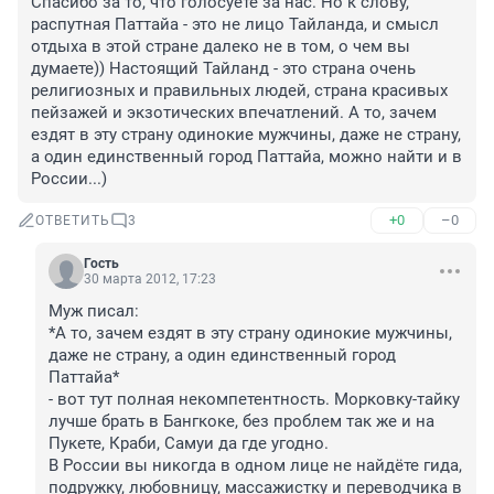
Спасибо за то, что голосуете за нас. Но к слову, 
распутная Паттайа - это не лицо Тайланда, и смысл 
отдыха в этой стране далеко не в том, о чем вы 
думаете)) Настоящий Тайланд - это страна очень 
религиозных и правильных людей, страна красивых 
пейзажей и экзотических впечатлений. А то, зачем 
ездят в эту страну одинокие мужчины, даже не страну, 
а один единственный город Паттайа, можно найти и в 
России...)
+0
–0
ОТВЕТИТЬ
3
Гость
30 марта 2012, 17:23
Муж писал:

*А то, зачем ездят в эту страну одинокие мужчины, 
даже не страну, а один единственный город 
Паттайа*

- вот тут полная некомпетентность. Морковку-тайку 
лучше брать в Бангкоке, без проблем так же и на 
Пукете, Краби, Самуи да где угодно.

В России вы никогда в одном лице не найдёте гида, 
подружку, любовницу, массажистку и переводчика в 