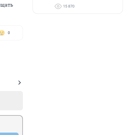
ещать
15 870
0