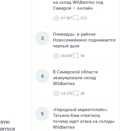
на склад Wildberries под
Самарой — онлайн
61 587
312
Очевидцы: в районе
3
Новосемейкино поднимается
черный дым
26 059
56
В Самарской области
4
эвакуировали склад
Wildberries
24 270
28
«Народный маркетплейс».
5
Татьяна Ким ответила,
овую
почему идет атака на склады
Wildberries
литься