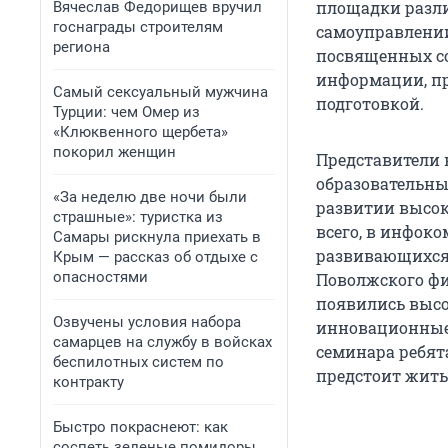
площадки разли
Вячеслав Федорищев вручил
госнаграды строителям
самоуправлении
региона
посвященных с
информации, пр
Самый сексуальный мужчина
подготовкой.
Турции: чем Омер из
«Клюквенного щербета»
покорил женщин
Представители 
образовательный
«За неделю две ночи были
развитии высок
страшные»: туристка из
всего, в инфок
Самары рискнула приехать в
развивающихся 
Крым — рассказ об отдыхе с
опасностями
Поволжского фи
появились высо
Озвучены условия набора
инновационные 
самарцев на службу в войсках
семинара ребят
беспилотных систем по
предстоит жить,
контракту
Быстро покраснеют: как
соспеть зеленые помидоры