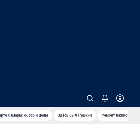
ерте Самары: обзор и цены
Здесь был Пушкин
Ремонт важного мос