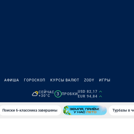
АФИША
ГОРОСКОП
КУРСЫ ВАЛЮТ
ZODY
ИГРЫ
USD 82,17
СЕЙЧАС
3
ПРОБКИ
+30°C
EUR 94,84
Поиски 6-классника завершены
Турбазы в ч