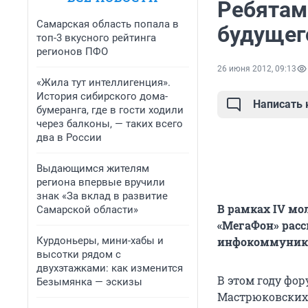
Ребятам
Самарская область попала в
будущег
топ-3 вкусного рейтинга
регионов ПФО
26 июня 2012, 09:13
«Жила тут интеллигенция».
История сибирского дома-
Написать
бумеранга, где в гости ходили
через балконы, — таких всего
два в России
Выдающимся жителям
региона впервые вручили
знак «За вклад в развитие
В рамках IV мо
Самарской области»
«МегаФон» расс
Курдоньеры, мини-хабы и
инфокоммуника
высотки рядом с
двухэтажками: как изменится
В этом году фор
Безымянка — эскизы
Мастрюковских 