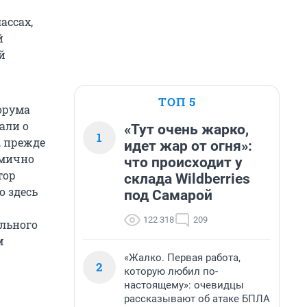
ассах,
й
й
ТОП 5
орума
али о
«Тут очень жарко,
1
, прежде
идет жар от огня»:
амично
что происходит у
тор
склада Wildberries
 здесь
под Самарой
122 318
209
льного
м
«Жалко. Первая работа,
2
которую любил по-
настоящему»: очевидцы
рассказывают об атаке БПЛА