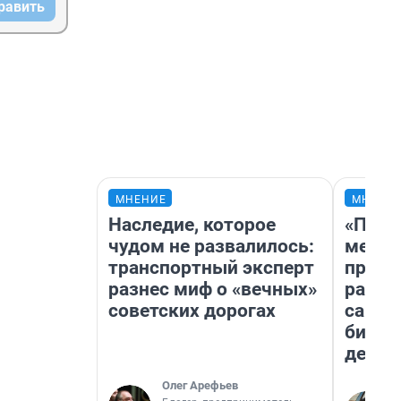
равить
МНЕНИЕ
МНЕНИ
Наследие, которое
«Поку
чудом не развалилось:
мешке
транспортный эксперт
предп
разнес миф о «вечных»
расска
советских дорогах
самом
бизне
дешев
Олег Арефьев