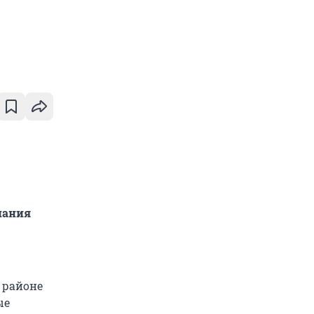
пания
в районе
ые