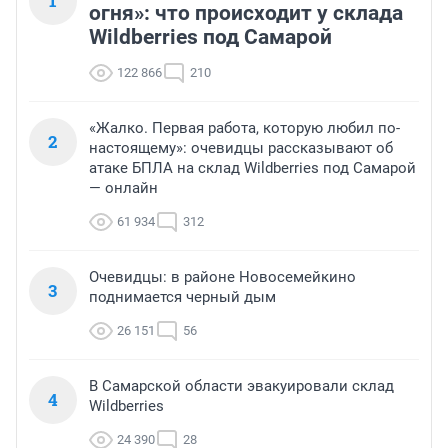
1
огня»: что происходит у склада
Wildberries под Самарой
122 866
210
«Жалко. Первая работа, которую любил по-
2
настоящему»: очевидцы рассказывают об
атаке БПЛА на склад Wildberries под Самарой
— онлайн
61 934
312
Очевидцы: в районе Новосемейкино
3
поднимается черный дым
26 151
56
В Самарской области эвакуировали склад
4
Wildberries
24 390
28