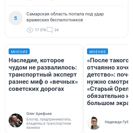
Самарская область попала под удар
5
вражеских беспилотников
17 376
24
МНЕНИЕ
МНЕНИЕ
Наследие, которое
«После такого 
чудом не развалилось:
отчаянно хочет
транспортный эксперт
детство»: поче
разнес миф о «вечных»
нужно смотрет
советских дорогах
«Старый Орел»
обязательно на
большом экра
Олег Арефьев
Блогер, предприниматель,
Надежда Губар
владелец в транспортном
бизнесе