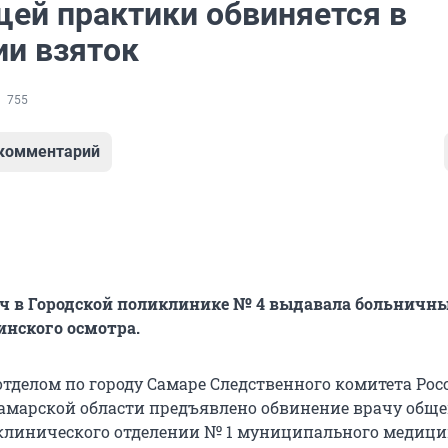
щей практики обвиняется в
ии взяток
755
 комментарий
врач в Городской поликлинике № 4 выдавала больничны
нского осмотра.
тделом по городу Самаре Следственного комитета Рос
амарской области предъявлено обвинение врачу общ
клинического отделении № 1 муниципального медици