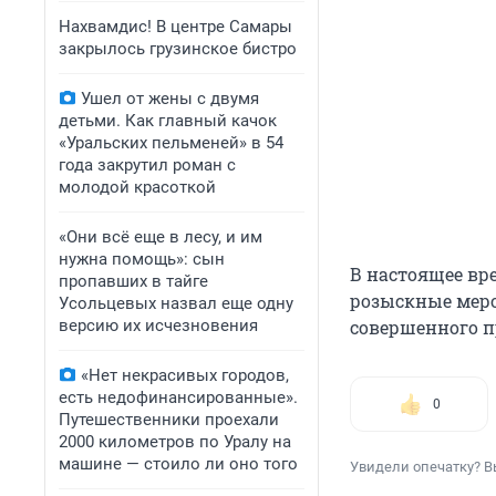
Нахвамдис! В центре Самары
закрылось грузинское бистро
Ушел от жены с двумя
детьми. Как главный качок
«Уральских пельменей» в 54
года закрутил роман с
молодой красоткой
«Они всё еще в лесу, и им
нужна помощь»: сын
В настоящее вр
пропавших в тайге
розыскные меро
Усольцевых назвал еще одну
версию их исчезновения
совершенного п
«Нет некрасивых городов,
есть недофинансированные».
0
Путешественники проехали
2000 километров по Уралу на
машине — стоило ли оно того
Увидели опечатку? В