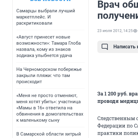
Врач об
Самарцы выбрали лучший
получен
маркетплейс. И
раскритиковали
23 июля 2012, 14:25
«Август принесет новые
возможности»: Тамара Глоба
Написать
назвала, кому из знаков
зодиака улыбнется удача
На Черноморском побережье
закрыли пляжи: что там
происходит
За 1 200 руб. 
«Меня не просто отменяют,
проводя медици
меня хотят убить»: участница
«Мамы в 16» ответила на
обвинения в домогательствах
Следственным о
к маленькому сыну
Федерации по С
практики поли
В Самарской области хитрый