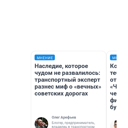
МНЕНИЕ
МНЕНИ
Наследие, которое
Колоб
чудом не развалилось:
тебя 
транспортный эксперт
отлож
разнес миф о «вечных»
«Чело
советских дорогах
честн
фильм
булку
Олег Арефьев
Блогер, предприниматель,
владелец в транспортном