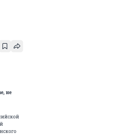
е, не
сийской
ей
нского