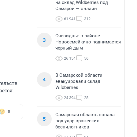
на склад Wildberries под
Самарой — онлайн
61 941
312
Очевидцы: в районе
3
Новосемейкино поднимается
черный дым
26 154
56
В Самарской области
4
эвакуировали склад
тельств
Wildberries
ается.
24 394
28
0
Самарская область попала
5
под удар вражеских
беспилотников