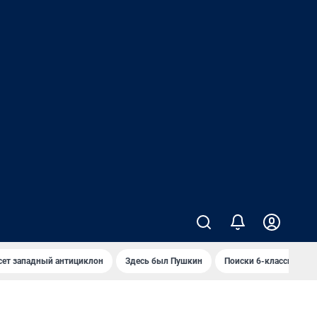
сет западный антициклон
Здесь был Пушкин
Поиски 6-классника 