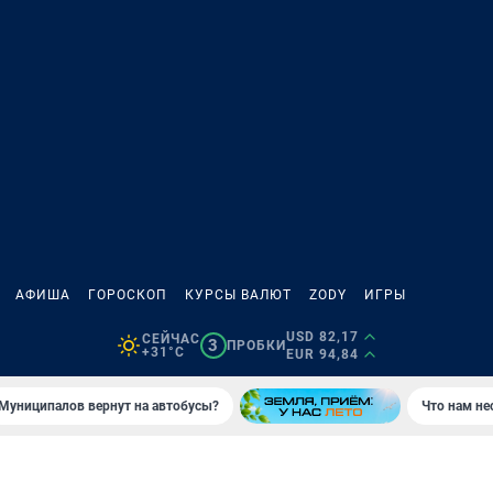
АФИША
ГОРОСКОП
КУРСЫ ВАЛЮТ
ZODY
ИГРЫ
USD 82,17
СЕЙЧАС
3
ПРОБКИ
+31°C
EUR 94,84
Муниципалов вернут на автобусы?
Что нам не