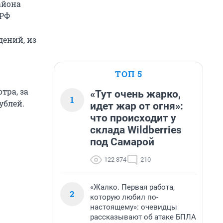
айона
 РФ
ений, из
ТОП 5
тра, за
«Тут очень жарко,
1
ублей.
идет жар от огня»:
что происходит у
склада Wildberries
под Самарой
122 874
210
«Жалко. Первая работа,
2
которую любил по-
настоящему»: очевидцы
рассказывают об атаке БПЛА