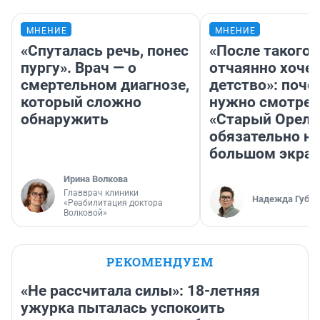
МНЕНИЕ
МНЕНИЕ
«Спуталась речь, понес
«После такого 
пургу». Врач — о
отчаянно хочет
смертельном диагнозе,
детство»: поче
который сложно
нужно смотрет
обнаружить
«Старый Орел»
обязательно на
большом экра
Ирина Волкова
Главврач клиники
Надежда Губар
«Реабилитация доктора
Волковой»
РЕКОМЕНДУЕМ
«Не рассчитала силы»: 18-летняя
ужурка пыталась успокоить