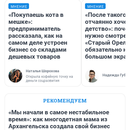
МНЕНИЕ
МНЕНИЕ
«Покупаешь кота в
«После такого 
мешке»:
отчаянно хочет
предприниматель
детство»: поче
рассказала, как на
нужно смотрет
самом деле устроен
«Старый Орел»
бизнес со складами
обязательно на
дешевых товаров
большом экра
Наталья Шорохова
Надежда Губар
Открыла кофейную точку на
деньги соцразвития
РЕКОМЕНДУЕМ
«Мы начали в самое нестабильное
время»: как многодетная мама из
Архангельска создала свой бизнес