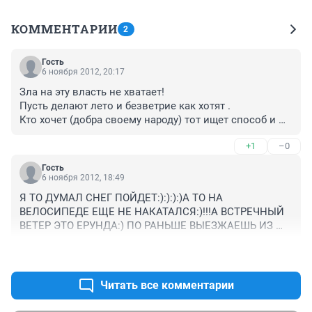
КОММЕНТАРИИ
2
Гость
6 ноября 2012, 20:17
Зла на эту власть не хватает!

Пусть делают лето и безветрие как хотят .

Кто хочет (добра своему народу) тот ищет способ и 
добивается результатов,а кто только кровь пьёт и 
+1
–0
цены повышает -ищет отговорки.

Гость
Буду царём -буду наказывать за плохую погоду. 

6 ноября 2012, 18:49
Голосуйте за меня и я буду компенсировать непогоду 
Я ТО ДУМАЛ СНЕГ ПОЙДЕТ:):):):)А ТО НА 
деньгами мироедов.
ВЕЛОСИПЕДЕ ЕЩЕ НЕ НАКАТАЛСЯ:)!!!А ВСТРЕЧНЫЙ 
ВЕТЕР ЭТО ЕРУНДА:) ПО РАНЬШЕ ВЫЕЗЖАЕШЬ ИЗ 
ДОМА И ЗНАЙ ЧТО КРУТИ ПЕДАЛИ:) ЧЕРЕЗ МЕТРОВ 
+1
–0
300 ВСЕРАВНО ЖАРКО БУДЕТ И МОЖНО ЕХАТЬ ХОТЬ В 
ТЕЛЬНЯШКЕ:)!!!!!!!!
Читать все комментарии