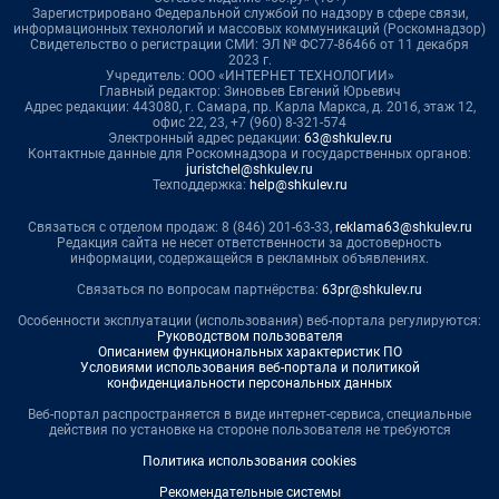
Зарегистрировано Федеральной службой по надзору в сфере связи,
информационных технологий и массовых коммуникаций (Роскомнадзор)
Свидетельство о регистрации СМИ: ЭЛ № ФС77-86466 от 11 декабря
2023 г.
Учредитель: ООО «ИНТЕРНЕТ ТЕХНОЛОГИИ»
Главный редактор: Зиновьев Евгений Юрьевич
Адрес редакции: 443080, г. Самара, пр. Карла Маркса, д. 201б, этаж 12,
офис 22, 23, +7 (960) 8-321-574
Электронный адрес редакции:
63@shkulev.ru
Контактные данные для Роскомнадзора и государственных органов:
juristchel@shkulev.ru
Техподдержка:
help@shkulev.ru
Связаться с отделом продаж: 8 (846) 201-63-33,
reklama63@shkulev.ru
Редакция сайта не несет ответственности за достоверность
информации, содержащейся в рекламных объявлениях.
Связаться по вопросам партнёрства:
63pr@shkulev.ru
Особенности эксплуатации (использования) веб-портала регулируются:
Руководством пользователя
Описанием функциональных характеристик ПО
Условиями использования веб-портала и политикой
конфиденциальности персональных данных
Веб-портал распространяется в виде интернет-сервиса, специальные
действия по установке на стороне пользователя не требуются
Политика использования cookies
Рекомендательные системы