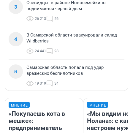
Очевидцы: в районе Новосемейкино
3
поднимается черный дым
26 213
56
В Самарской области эвакуировали склад
4
Wildberries
24 441
28
Самарская область попала под удар
5
вражеских беспилотников
19 319
34
МНЕНИЕ
МНЕНИЕ
«Покупаешь кота в
«Мы видим нов
мешке»:
Нолана»: с как
предприниматель
настроем нужн