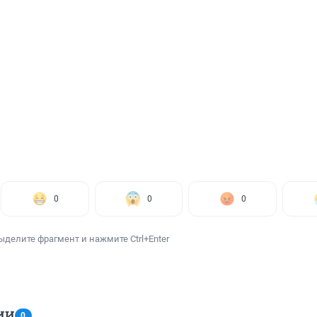
0
0
0
ыделите фрагмент и нажмите Ctrl+Enter
ИИ
0