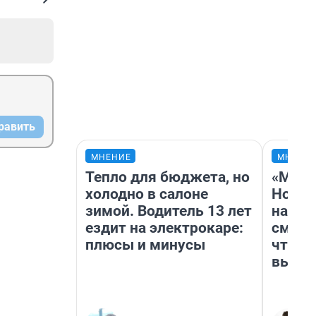
равить
МНЕНИЕ
МНЕНИ
Тепло для бюджета, но
«Мы в
холодно в салоне
Нолан
зимой. Водитель 13 лет
настр
ездит на электрокаре:
смотр
плюсы и минусы
чтобы
выгля