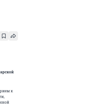
марской
прием к
ти,
енной