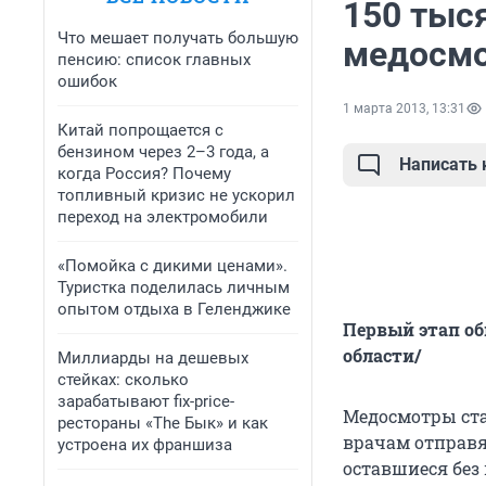
150 тыс
Что мешает получать большую
медосм
пенсию: список главных
ошибок
1 марта 2013, 13:31
Китай попрощается с
бензином через 2–3 года, а
Написать
когда Россия? Почему
топливный кризис не ускорил
переход на электромобили
«Помойка с дикими ценами».
Туристка поделилась личным
опытом отдыха в Геленджике
Первый этап об
области/
Миллиарды на дешевых
стейках: сколько
зарабатывают fix-price-
Медосмотры ста
рестораны «The Бык» и как
врачам отправя
устроена их франшиза
оставшиеся без