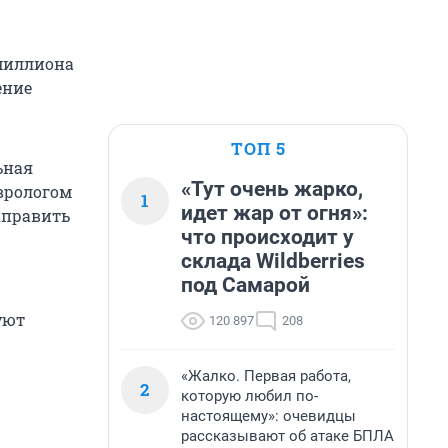
 миллиона
ение
ТОП 5
ьная
«Тут очень жарко,
еврологом
1
идет жар от огня»:
аправить
что происходит у
склада Wildberries
под Самарой
уют
120 897
208
«Жалко. Первая работа,
2
которую любил по-
настоящему»: очевидцы
рассказывают об атаке БПЛА