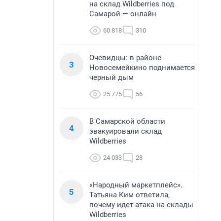
на склад Wildberries под
Самарой — онлайн
60 818
310
Очевидцы: в районе
3
Новосемейкино поднимается
черный дым
25 775
56
В Самарской области
4
эвакуировали склад
Wildberries
24 033
28
«Народный маркетплейс».
5
Татьяна Ким ответила,
почему идет атака на склады
Wildberries