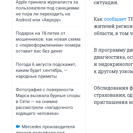
ситуации.
Apple приняла журналиста за
пользователя под санкциями:
не пора ли переходить на
Как
сообщает
ТР
Android или «Аврору»
жителей региона
области, в том 
Подарок на 18-летие от
мошенников: как новая схема
с «переоформлением» номера
В программу ди
оставит вас без денег
диагностика, о
и эндокринолог
Погода 6 августа подскажет,
каким будет сентябрь, —
к другому узко
народные приметы
Обследования ф
Фотография с поверхности
страхования, о
Марса вызвала бурные споры
в Сети — на снимке
приглашения н
рассмотрели «загадочного
ходящего человека»
Mercedes производителя
дронов подорвали под