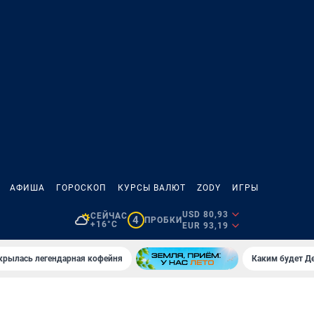
АФИША
ГОРОСКОП
КУРСЫ ВАЛЮТ
ZODY
ИГРЫ
USD 80,93
СЕЙЧАС
4
ПРОБКИ
+16°C
EUR 93,19
крылась легендарная кофейня
Каким будет Де