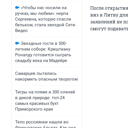
После открытия
«Чтобы нас носили на
ручках, мы любим»: нерпа
виз в Литву дл
Сергеевна, которую спасли
заявлений не п
бельком, стала звездой Сети.
смогут подават
Видео
Звездные гости в 500-
летнем соборе: Криштиану
Роналду готовится сыграть
свадьбу века на Мадейре
Самарцев пытались
накормить опасным творогом
Тигры на пляже и 300 оленей
в дикой природе: топ-24
самых красивых бухт
Приморского края
Тело россиянки нашли во
Французских Альпах. Как она