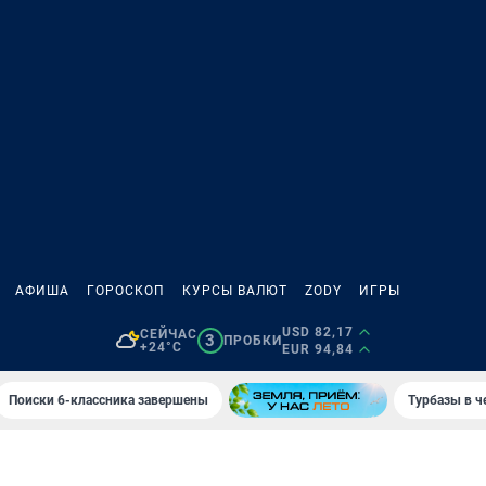
АФИША
ГОРОСКОП
КУРСЫ ВАЛЮТ
ZODY
ИГРЫ
USD 82,17
СЕЙЧАС
3
ПРОБКИ
+24°C
EUR 94,84
Поиски 6-классника завершены
Турбазы в ч