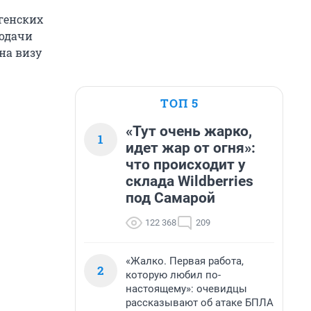
генских
подачи
на визу
ТОП 5
«Тут очень жарко,
1
идет жар от огня»:
что происходит у
склада Wildberries
под Самарой
122 368
209
«Жалко. Первая работа,
2
которую любил по-
настоящему»: очевидцы
рассказывают об атаке БПЛА