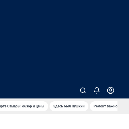
ерте Самары: обзор и цены
Здесь был Пушкин
Ремонт важного мос