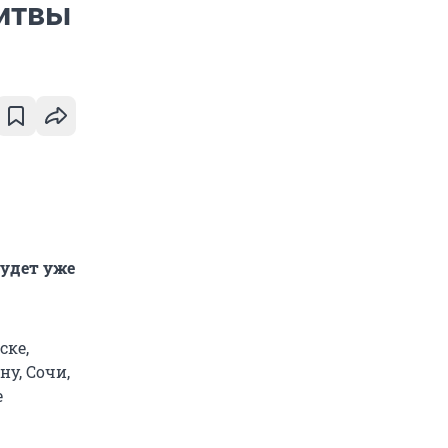
Литвы
будет уже
ске,
ну, Сочи,
е