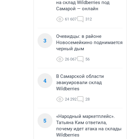
на склад Wildberries под
Самарой — онлайн
61 607
312
Очевидцы: в районе
3
Новосемейкино поднимается
черный дым
26 067
56
В Самарской области
4
эвакуировали склад
Wildberries
24 292
28
«Народный маркетплейс».
5
Татьяна Ким ответила,
почему идет атака на склады
Wildberries