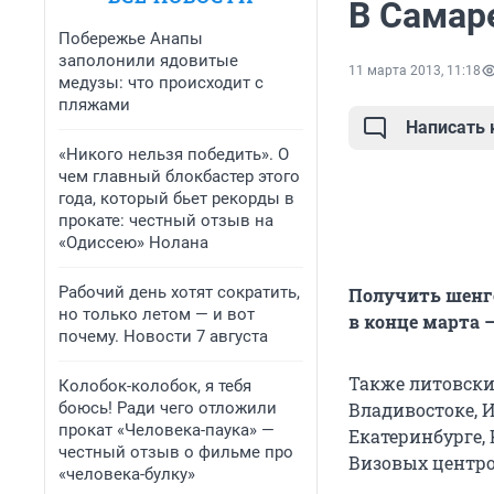
В Самар
Побережье Анапы
заполонили ядовитые
11 марта 2013, 11:18
медузы: что происходит с
пляжами
Написать
«Никого нельзя победить». О
чем главный блокбастер этого
года, который бьет рекорды в
прокате: честный отзыв на
«Одиссею» Нолана
Рабочий день хотят сократить,
Получить шенге
но только летом — и вот
в конце марта –
почему. Новости 7 августа
Также литовски
Колобок-колобок, я тебя
боюсь! Ради чего отложили
Владивостоке, И
прокат «Человека-паука» —
Екатеринбурге, 
честный отзыв о фильме про
Визовых центро
«человека-булку»