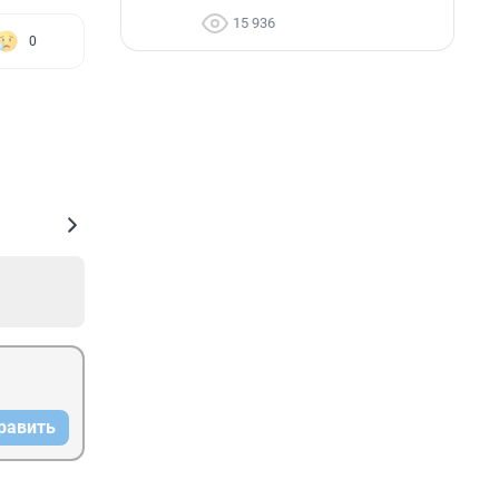
15 936
0
равить