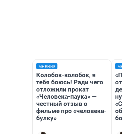
МНЕНИЕ
МНЕНИ
Колобок-колобок, я
«Посл
тебя боюсь! Ради чего
отчая
отложили прокат
детст
«Человека-паука» —
нужно
честный отзыв о
«Стар
фильме про «человека-
обяза
булку»
больш