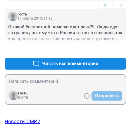
помощи, тем более ребёнку. Наши врачи лечат не хуже 
+0
–0
заграничных, но зарубежная реклама зарабатывает 
большие деньги из-за отсутствия нашей рекламы. Не 
Гость
верьте рекламе, не тратьте деньги там, где вы никому 
15 марта 2013, 11:18
не нудны, а нужны ваши деньги. Лечитесь в России 
О какой бесплатной помощи идет речь?!!! Люди едут 
бесплатно.
за границу потому что в России от них отказались,так 
как просто не знают как лечить,разводят руками и 
отправляют домой умирать! 
+0
–0
Читать все комментарии
Гость
Отправить
Войти
Новости СМИ2