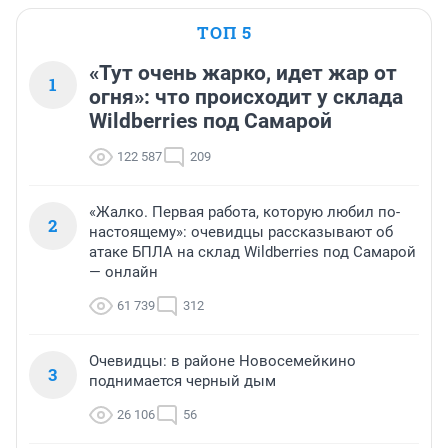
ТОП 5
«Тут очень жарко, идет жар от
1
огня»: что происходит у склада
Wildberries под Самарой
122 587
209
«Жалко. Первая работа, которую любил по-
2
настоящему»: очевидцы рассказывают об
атаке БПЛА на склад Wildberries под Самарой
— онлайн
61 739
312
Очевидцы: в районе Новосемейкино
3
поднимается черный дым
26 106
56