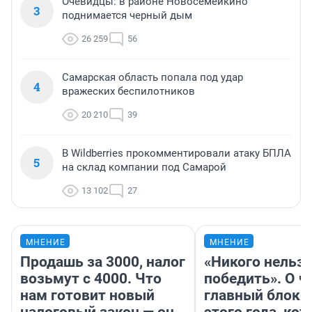
Очевидцы: в районе Новосемейкино
3
поднимается черный дым
26 259
56
Самарская область попала под удар
4
вражеских беспилотников
20 210
39
В Wildberries прокомментировали атаку БПЛА
5
на склад компании под Самарой
13 102
27
МНЕНИЕ
МНЕНИЕ
Продашь за 3000, налог
«Никого нельз
возьмут с 4000. Что
победить». О ч
нам готовит новый
главный блокб