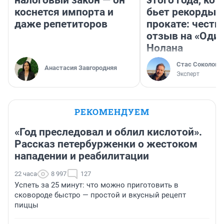
налоговый закон — он
этого года, ко
коснется импорта и
бьет рекорды 
даже репетиторов
прокате: честн
отзыв на «Оди
Нолана
Стас Соколов
Анастасия Завгородняя
Эксперт
РЕКОМЕНДУЕМ
«Год преследовал и облил кислотой».
Рассказ петербурженки о жестоком
нападении и реабилитации
22 часа
8 997
127
Успеть за 25 минут: что можно приготовить в
сковороде быстро — простой и вкусный рецепт
пиццы