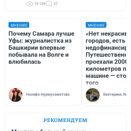
19 129
27
МНЕНИЕ
МНЕНИЕ
Почему Самара лучше
«Нет некрасив
Уфы: журналистка из
городов, есть
Башкирии впервые
недофинансиро
побывала на Волге и
Путешественн
влюбилась
проехали 2000
километров по 
машине — стои
того
Назифа Нурмухаметова
Екатерина Лит
РЕКОМЕНДУЕМ