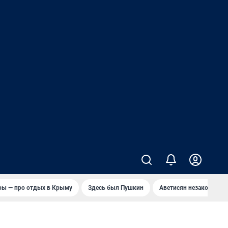
ры — про отдых в Крыму
Здесь был Пушкин
Аветисян незаконно в