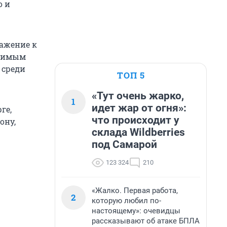
о и
важение к
звимым
 среди
ТОП 5
«Тут очень жарко,
1
идет жар от огня»:
ге,
что происходит у
ону,
склада Wildberries
под Самарой
123 324
210
«Жалко. Первая работа,
2
которую любил по-
настоящему»: очевидцы
рассказывают об атаке БПЛА