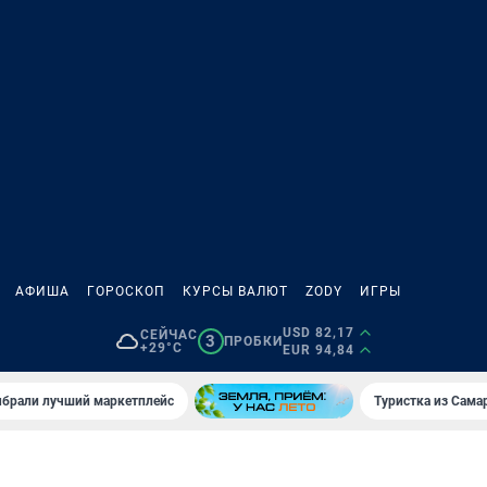
АФИША
ГОРОСКОП
КУРСЫ ВАЛЮТ
ZODY
ИГРЫ
USD 82,17
СЕЙЧАС
3
ПРОБКИ
+29°C
EUR 94,84
брали лучший маркетплейс
Туристка из Сама