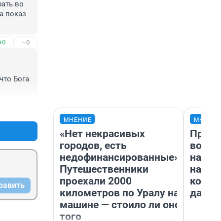
ать во 
а показ 
+0
–0
то Бога 
+0
–0
МНЕНИЕ
МНЕНИ
«Нет некрасивых
Прода
городов, есть
возьм
недофинансированные».
нам г
Путешественники
налог
проехали 2000
косне
равить
километров по Уралу на
даже 
машине — стоило ли оно
того