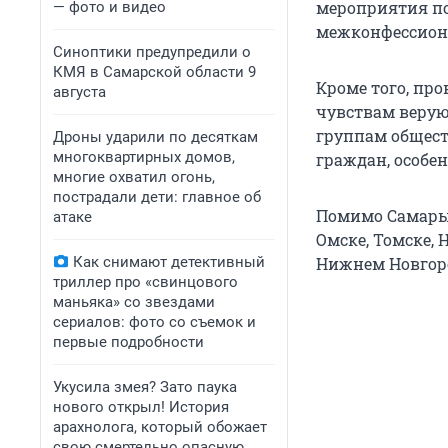
мероприятия по
— фото и видео
межконфессион
Синоптики предупредили о
КМЯ в Самарской области 9
Кроме того, пр
августа
чувствам верую
группам общест
Дроны ударили по десяткам
многоквартирных домов,
граждан, особе
многие охватил огонь,
пострадали дети: главное об
Помимо Самары,
атаке
Омске, Томске, 
Как снимают детективный
Нижнем Новгоро
триллер про «свинцового
маньяка» со звездами
сериалов: фото со съемок и
первые подробности
Укусила змея? Зато паука
нового открыл! История
арахнолога, который обожает
свою смертельно опасную