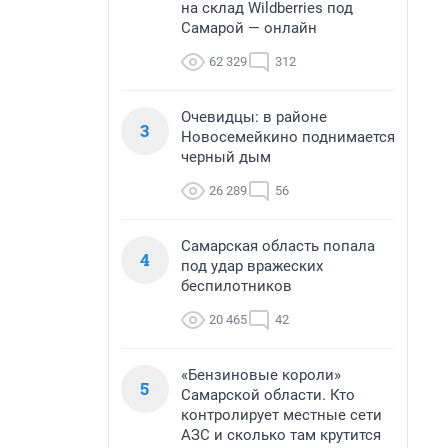
на склад Wildberries под
Самарой — онлайн
62 329
312
Очевидцы: в районе
3
Новосемейкино поднимается
черный дым
26 289
56
Самарская область попала
4
под удар вражеских
беспилотников
20 465
42
«Бензиновые короли»
5
Самарской области. Кто
контролирует местные сети
АЗС и сколько там крутится