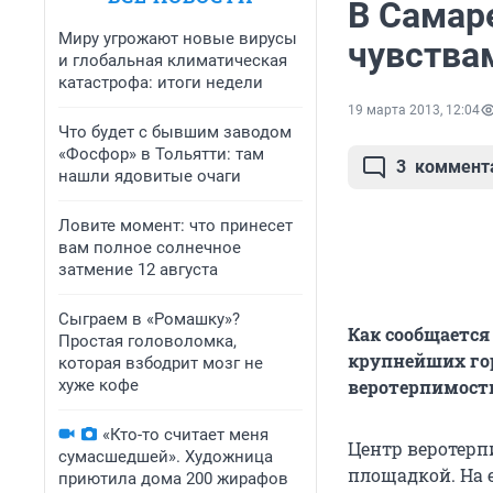
В Самар
Миру угрожают новые вирусы
чувства
и глобальная климатическая
катастрофа: итоги недели
19 марта 2013, 12:04
Что будет с бывшим заводом
«Фосфор» в Тольятти: там
3
коммент
нашли ядовитые очаги
Ловите момент: что принесет
вам полное солнечное
затмение 12 августа
Сыграем в «Ромашку»?
Как сообщается
Простая головоломка,
крупнейших го
которая взбодрит мозг не
хуже кофе
веротерпимости
«Кто-то считает меня
Центр веротерп
сумасшедшей». Художница
площадкой. На 
приютила дома 200 жирафов