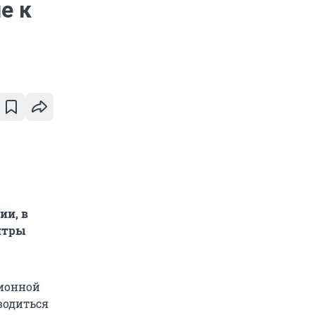
е к
ии, в
нтры
ционной
водиться