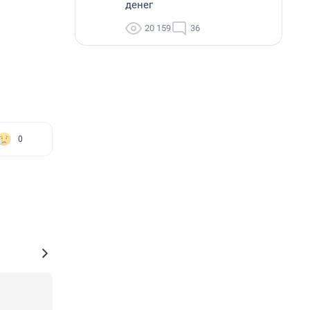
денег
20 159
36
0