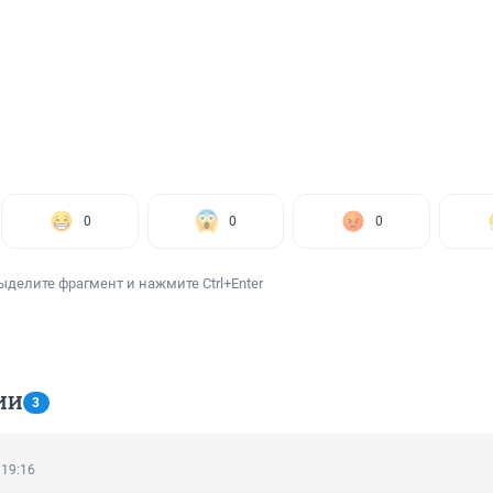
0
0
0
ыделите фрагмент и нажмите Ctrl+Enter
ИИ
3
 19:16